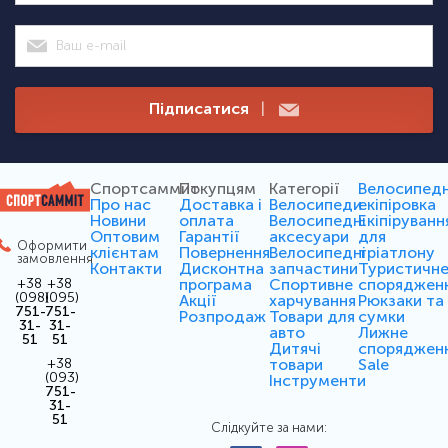
Підписатися
|
Спортсаммит
Покупцям
Категорії
Велосипед
Про нас
Доставка і
Велосипеди
екіпіровка
Новини
оплата
Велосипедні
Екіпіруванн
Оптовим
Гарантії
аксесуари
для
Оформити
клієнтам
Повернення
Велосипедні
тріатлону
замовлення
Контакти
Дисконтна
запчастини
Туристичн
програма
Спортивне
споряджен
+38
+38
(098)
(095)
Акції
харчування
Рюкзаки та
751-
751-
Розпродаж
Товари для
сумки
31-
31-
авто
Лижне
51
51
Дитячі
споряджен
товари
Sale
+38
(093)
Інструменти
751-
31-
51
Слідкуйте за нами: