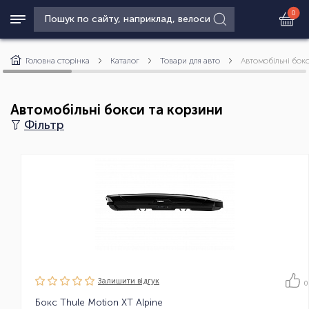
0
Головна сторінка
Каталог
Товари для авто
Автомобільні бок
Автомобільні бокси та корзини
Фільтр
Залишити вiдгук
0
Бокс Thule Motion XT Alpine