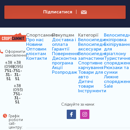
Підписатися
|
Спортсаммит
Покупцям
Категорії
Велосипед
Про нас
Доставка і
Велосипеди
екіпіровка
Новини
оплата
Велосипедні
Екіпіруванн
Оптовим
Гарантії
аксесуари
для
Оформити
клієнтам
Повернення
Велосипедні
тріатлону
замовлення
Контакти
Дисконтна
запчастини
Туристичн
програма
Спортивне
споряджен
+38
+38
(098)
(095)
Акції
харчування
Рюкзаки та
751-
751-
Розпродаж
Товари для
сумки
31-
31-
авто
Лижне
51
51
Дитячі
споряджен
товари
Sale
+38
(093)
Інструменти
751-
31-
51
Слідкуйте за нами:
Графік
роботи
call-
центру: