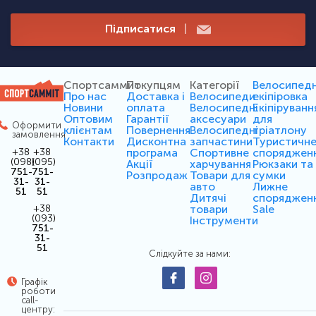
Підписатися
|
Спортсаммит
Покупцям
Категорії
Велосипед
Про нас
Доставка і
Велосипеди
екіпіровка
Новини
оплата
Велосипедні
Екіпіруванн
Оптовим
Гарантії
аксесуари
для
Оформити
клієнтам
Повернення
Велосипедні
тріатлону
замовлення
Контакти
Дисконтна
запчастини
Туристичн
програма
Спортивне
споряджен
+38
+38
(098)
(095)
Акції
харчування
Рюкзаки та
751-
751-
Розпродаж
Товари для
сумки
31-
31-
авто
Лижне
51
51
Дитячі
споряджен
товари
Sale
+38
(093)
Інструменти
751-
31-
51
Слідкуйте за нами:
Графік
роботи
call-
центру: