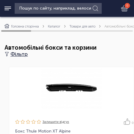
0
Головна сторінка
Каталог
Товари для авто
Автомобільні бок
Автомобільні бокси та корзини
Фільтр
Залишити вiдгук
0
Бокс Thule Motion XT Alpine