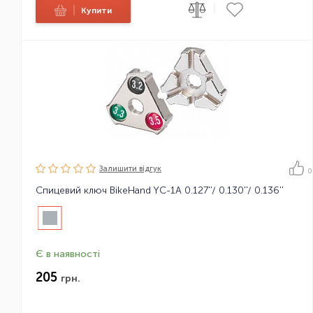
|
|
Купити
Залишити вiдгук
0
Спицевий ключ BikeHand YC-1A 0.127''/ 0.130''/ 0.136''
Є в наявності
205
грн.