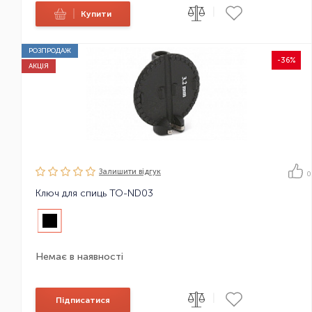
|
|
Купити
РОЗПРОДАЖ
-36%
АКЦІЯ
Залишити вiдгук
0
Ключ для спиць TO-ND03
Немає в наявності
|
Підписатися