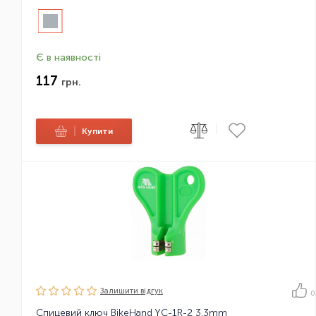
Є в наявності
117
грн.
|
|
Купити
Залишити вiдгук
0
Спицевий ключ BikeHand YC-1R-2 3.3mm