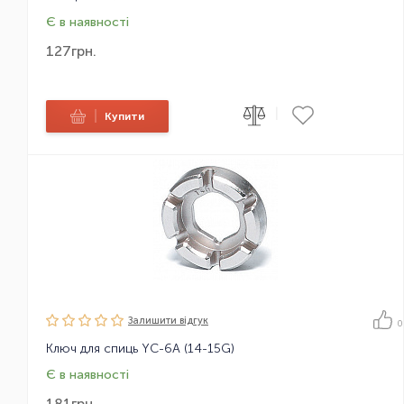
Є в наявності
127
грн.
|
|
Купити
Залишити вiдгук
0
Ключ для спиць YC-6A (14-15G)
Є в наявності
181
грн.