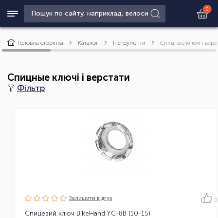
0
Головна сторінка
Каталог
Інструменти
Спицные ключі і верс
Спицные ключі і верстати
Фільтр
Залишити вiдгук
0
Спицевий ключ BikeHand YC-8B (10-15)