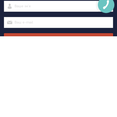
Підписатися
|
Спортсаммит
Покупцям
Категорії
Велосипед
Про нас
Доставка і
Велосипеди
екіпіровка
Новини
оплата
Велосипедні
Екіпіруванн
Оптовим
Гарантії
аксесуари
для
Оформити
клієнтам
Повернення
Велосипедні
тріатлону
замовлення
Контакти
Дисконтна
запчастини
Туристичн
програма
Спортивне
споряджен
+38
+38
(098)
(095)
Акції
харчування
Рюкзаки та
751-
751-
Розпродаж
Товари для
сумки
31-
31-
авто
Лижне
51
51
Дитячі
споряджен
товари
Sale
+38
(093)
Інструменти
751-
31-