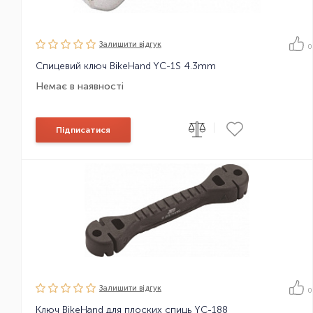
Залишити вiдгук
0
Спицевий ключ BikeHand YC-1S 4.3mm
Немає в наявності
|
Підписатися
Залишити вiдгук
0
Ключ BikeHand для плоских спиць YC-188