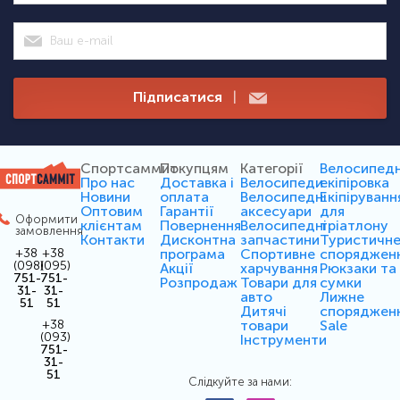
Підписатися
|
Спортсаммит
Покупцям
Категорії
Велосипед
Про нас
Доставка і
Велосипеди
екіпіровка
Новини
оплата
Велосипедні
Екіпіруванн
Оптовим
Гарантії
аксесуари
для
Оформити
клієнтам
Повернення
Велосипедні
тріатлону
замовлення
Контакти
Дисконтна
запчастини
Туристичн
програма
Спортивне
споряджен
+38
+38
(098)
(095)
Акції
харчування
Рюкзаки та
751-
751-
Розпродаж
Товари для
сумки
31-
31-
авто
Лижне
51
51
Дитячі
споряджен
товари
Sale
+38
(093)
Інструменти
751-
31-
51
Слідкуйте за нами: