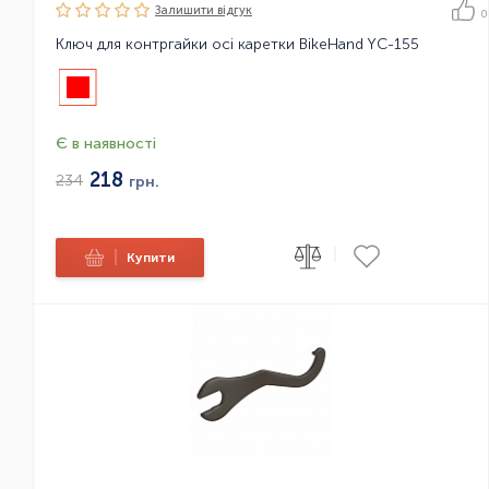
Залишити вiдгук
0
Ключ для контргайки осі каретки BikeHand YC-155
Є в наявності
218
234
грн.
|
|
Купити