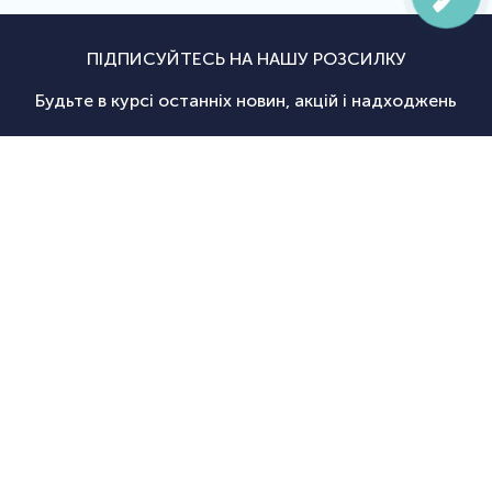
ПІДПИСУЙТЕСЬ НА НАШУ РОЗСИЛКУ
Будьте в курсі останніх новин, акцій і надходжень
Підписатися
|
Спортсаммит
Покупцям
Категорії
Велосипед
Про нас
Доставка і
Велосипеди
екіпіровка
Новини
оплата
Велосипедні
Екіпіруванн
Оптовим
Гарантії
аксесуари
для
Оформити
клієнтам
Повернення
Велосипедні
тріатлону
замовлення
Контакти
Дисконтна
запчастини
Туристичн