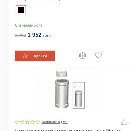
Є в наявності
1 952
3 092
грн.
|
|
Купити
Залишити вiдгук
0