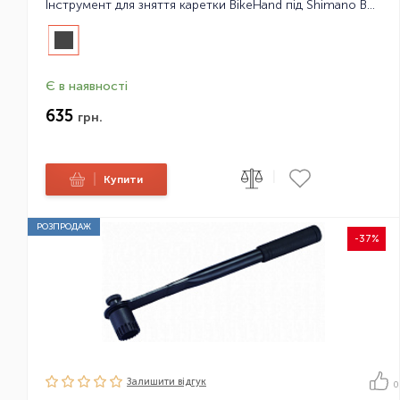
Інструмент для зняття каретки BikeHand під Shimano BB9000 YC-32BB
Є в наявності
635
грн.
|
|
Купити
РОЗПРОДАЖ
-37%
Залишити вiдгук
0