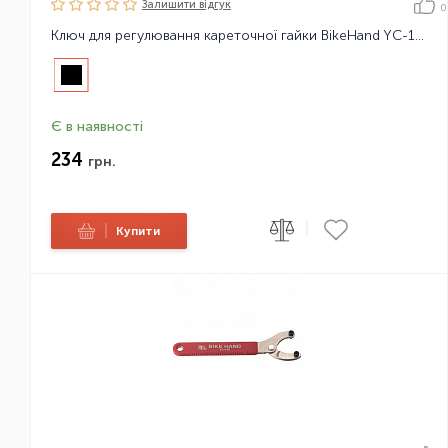
Залишити вiдгук
0
Ключ для регулювання кареточної гайки BikeHand YC-157
Є в наявності
234
грн.
|
|
Купити