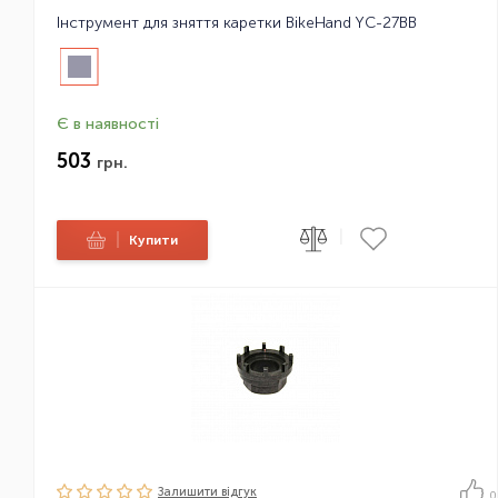
Інструмент для зняття каретки BikeHand YC-27BB
Є в наявності
503
грн.
|
|
Купити
Залишити вiдгук
0