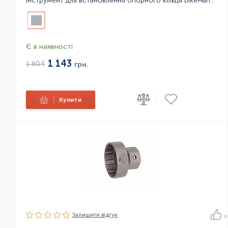
Інструмент для встановлення опорного кільця BikeHand 1,5-1 1/8 YC-1860-12
Є в наявності
1 143
1 804
грн.
|
|
Купити
Залишити вiдгук
0