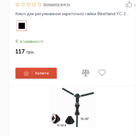
Залишити вiдгук
0
Ключ для регулювання кареточної гайки BikeHand YC-159S-BK
Є в наявності
117
грн.
|
|
Купити