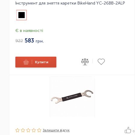
Інструмент для зняття каретки BikeHand YC-26BB-2ALP
Є в наявності
583
922
грн.
|
|
Купити
Залишити вiдгук
0