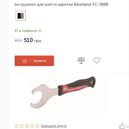
Інструмент для зняття каретки BikeHand YC-38BB
Є в наявності
510
804
грн.
|
|
Купити
Залишити вiдгук
0