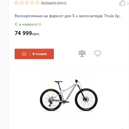
Залишити вiдгук
0
Велокріплення на фаркоп для 3-х велосипедів Thule Epos 13-pin
Є в наявності
74 999
грн.
|
|
В кошик