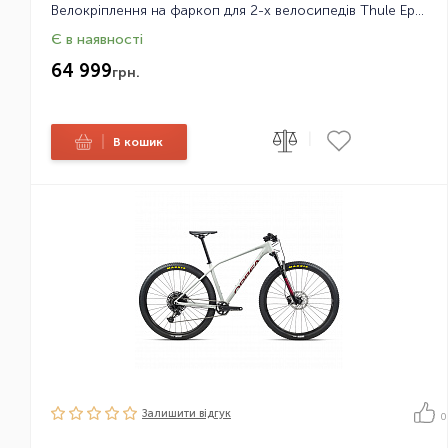
Велокріплення на фаркоп для 2-х велосипедів Thule Epos 13-pin
Є в наявності
64 999
грн.
|
|
В кошик
Залишити вiдгук
0