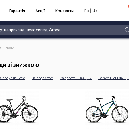
|
Гарантія
Акції
Контакти
Ru
Ua
 знижкою
ди зі знижкою
а популярністю
За алфавітом
За зростанням ціни
За зменшенням ці