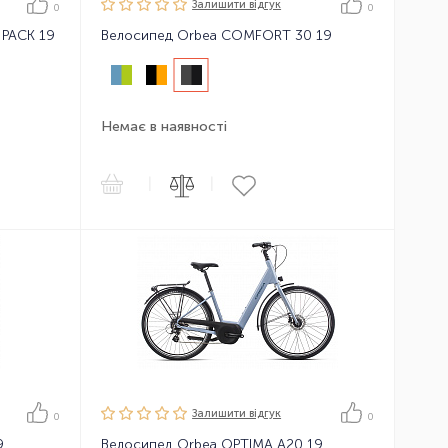
Залишити вiдгук
0
0
PACK 19
Велосипед Orbea COMFORT 30 19
Немає в наявності
|
|
Залишити вiдгук
0
0
9
Велосипед Orbea OPTIMA A20 19