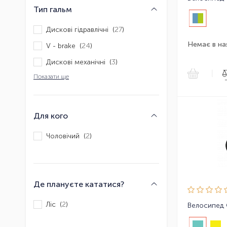
Тип гальм
Дискові гідравлічні (
27
)
Немає в на
V - brake (
24
)
Дискові механічні (
3
)
|
Показати ще
Для кого
Чоловічий (
2
)
Де плануєте кататися?
Ліс (
2
)
Велосипед 