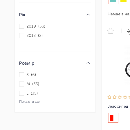
Немає в на
Рік
2019 (
53
)
|
2018 (
2
)
Розмір
S (
6
)
M (
35
)
L (
35
)
Показати ще
Велосипед 