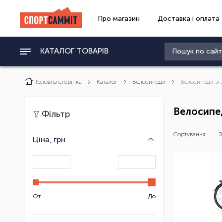
Про магазин
Доставка і оплата
КАТАЛОГ ТОВАРІВ
Головна сторінка
Каталог
Велосипеди
Велосипеди зі
Велосипе
Фільтр
Сортування:
З
Ціна, грн
От
До