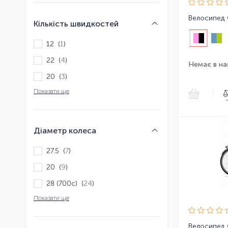
Велосипед
Кількість швидкостей
12 (
1
)
22 (
4
)
Немає в на
20 (
3
)
Показати ще
|
Діаметр колеса
27.5 (
7
)
20 (
9
)
28 (700с) (
24
)
Показати ще
Велосипед