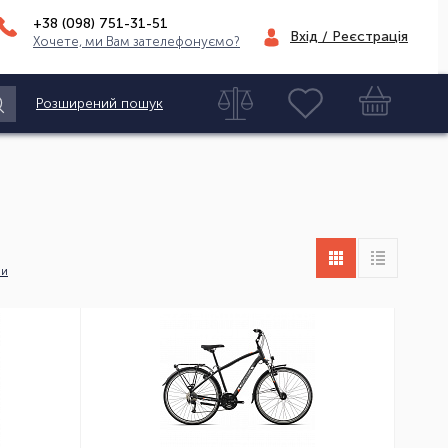
+38 (098)
751-31-51
Вхід / Реєстрація
Хочете, ми Вам зателефонуємо?
Розширений пошук
ни