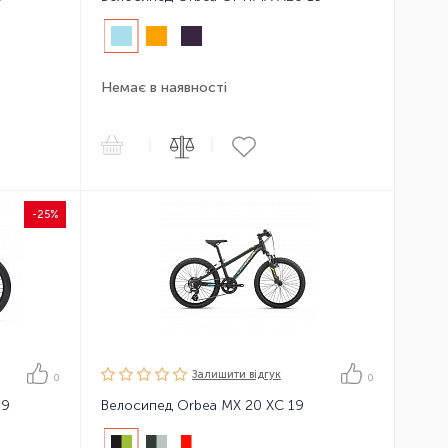
Немає в наявності
|
|
-25%
Залишити вiдгук
0
0
19
Велосипед Orbea MX 20 XC 19