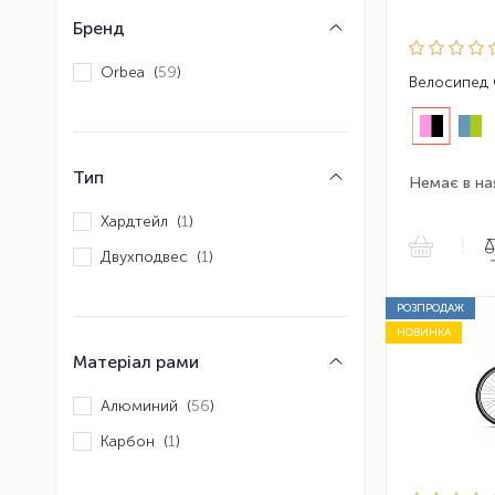
Бренд
Orbea (
59
)
Велосипед
Тип
Немає в на
Хардтейл (
1
)
|
Двухподвес (
1
)
РОЗПРОДАЖ
НОВИНКА
Матеріал рами
Алюминий (
56
)
Карбон (
1
)