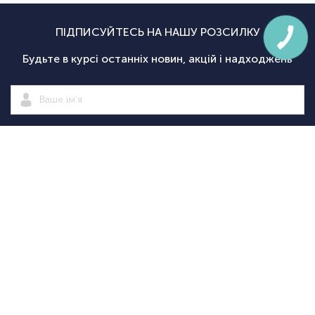
ПІДПИСУЙТЕСЬ НА НАШУ РОЗСИЛКУ
Будьте в курсі останніх новин, акцій і надходжень
Підписатися
|
Спортсаммит
Покупцям
Категорії
Велосипед
Про нас
Доставка і
Велосипеди
екіпіровка
Новини
оплата
Велосипедні
Екіпіруванн
Оптовим
Гарантії
аксесуари
для
Оформити
клієнтам
Повернення
Велосипедні
тріатлону
замовлення
Контакти
Дисконтна
запчастини
Туристичн
програма
Спортивне
споряджен
+38
+38