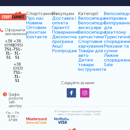
Спортсаммит
Покупцям
Категорії
Велосипед
Про нас
Доставка і
Велосипеди
екіпіровка
Новини
оплата
Велосипедні
Екіпіруванн
Оптовим
Гарантії
аксесуари
для
Оформити
клієнтам
Повернення
Велосипедні
тріатлону
замовлення
Контакти
Дисконтна
запчастини
Туристичн
програма
Спортивне
споряджен
+38
+38
(098)
(095)
Акції
харчування
Рюкзаки та
751-
751-
Розпродаж
Товари для
сумки
31-
31-
авто
Лижне
51
51
Дитячі
споряджен
товари
Sale
+38
(093)
Інструменти
751-
31-
51
Слідкуйте за нами:
Графік
роботи
call-
центру:
© Інтернет-магазин Спортсамміт
Пн – Пт,
- вело і спортивні товари, 2026
8:00 –
17:00