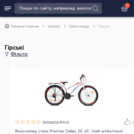
0
Головна сторінка
Каталог
Велосипеди
Гірські
Гірські
Фільтр
Залишити вiдгук
0
Велосипед сталь Premier Dallas 26 16" matt white/neon red