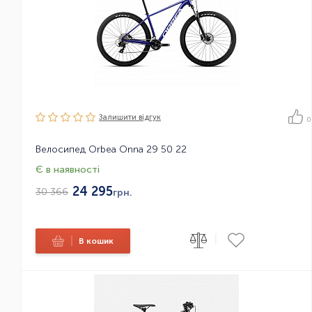
Залишити вiдгук
0
Велосипед Orbea Onna 29 50 22
Є в наявності
24 295
30 366
грн.
|
|
В кошик