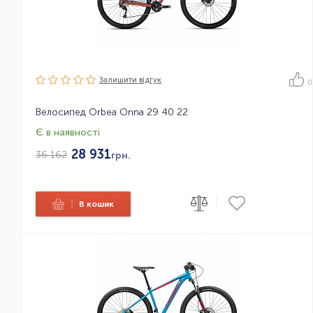
Залишити вiдгук
0
Велосипед Orbea Onna 29 40 22
Є в наявності
28 931
36 162
грн.
|
|
В кошик