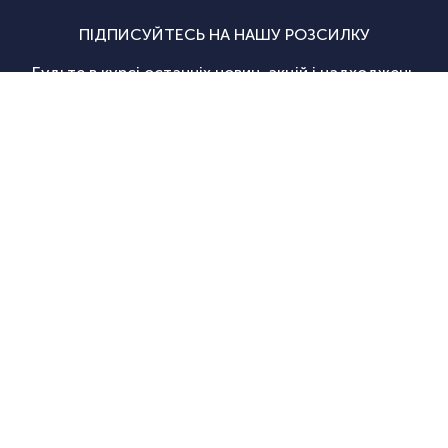
ПІДПИСУЙТЕСЬ НА НАШУ РОЗСИЛКУ
Будьте в курсі останніх новин, акцій і надходжень
Підписатися
|
Спортсаммит
Покупцям
Категорії
Велосипед
Про нас
Доставка і
Велосипеди
екіпіровка
Новини
оплата
Велосипедні
Екіпіруванн
Оптовим
Гарантії
аксесуари
для
Оформити
клієнтам
Повернення
Велосипедні
тріатлону
замовлення
Контакти
Дисконтна
запчастини
Туристичн
програма
Спортивне
споряджен
+38
+38
(098)
(095)
Акції
харчування
Рюкзаки та