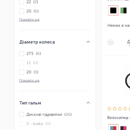
22 (
2
)
20 (
6
)
Показати ще
Немає в на
Діаметр колеса
|
27.5 (
6
)
12 (
0
)
20 (
3
)
Показати ще
Тип гальм
Дискові гідравлічні (
26
)
Велосипед 
V - brake (
0
)