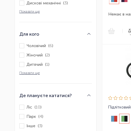
Дискові механічні (
3
)
Показати ще
Немає в на
|
Для кого
Чоловічий (
6
)
Жіночий (
2
)
Дитячий (
1
)
Показати ще
Де плануєте кататися?
Ліс (
10
)
Парк (
4
)
Інше (
3
)