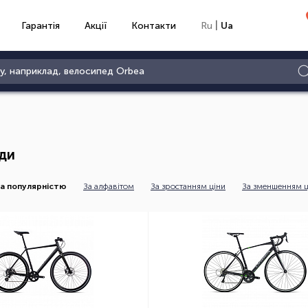
|
Гарантія
Акції
Контакти
Ru
Ua
ди
а популярністю
За алфавітом
За зростанням ціни
За зменшенням ц