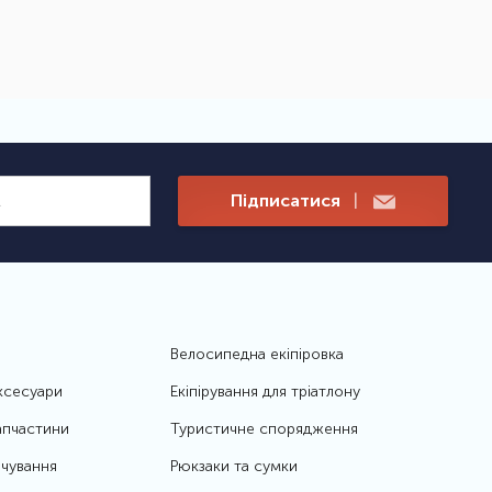
Підписатися
|
Велосипедна екіпіровка
ксесуари
Екіпірування для тріатлону
апчастини
Туристичне спорядження
чування
Рюкзаки та сумки