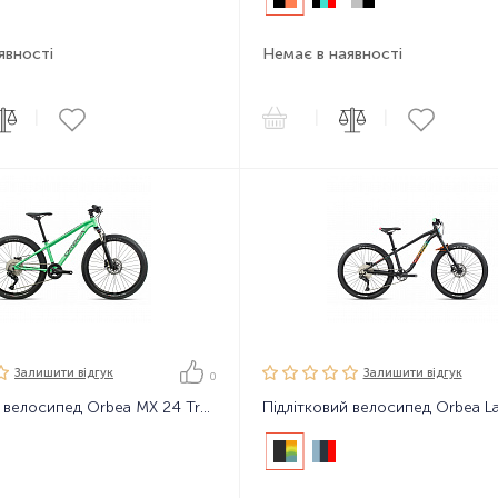
явності
Немає в наявності
|
|
|
Залишити вiдгук
Залишити вiдгук
0
Підлітковий велосипед Orbea MX 24 Trail 20