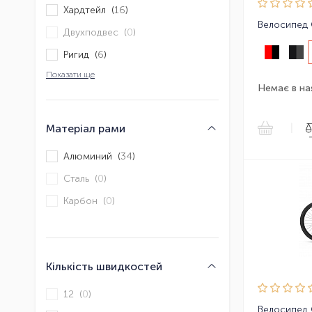
Хардтейл (
16
)
Велосипед 
Двухподвес (
0
)
Ригид (
6
)
Показати ще
Немає в на
|
Матеріал рами
Алюминий (
34
)
Сталь (
0
)
Карбон (
0
)
Кількість швидкостей
12 (
0
)
Велосипед 