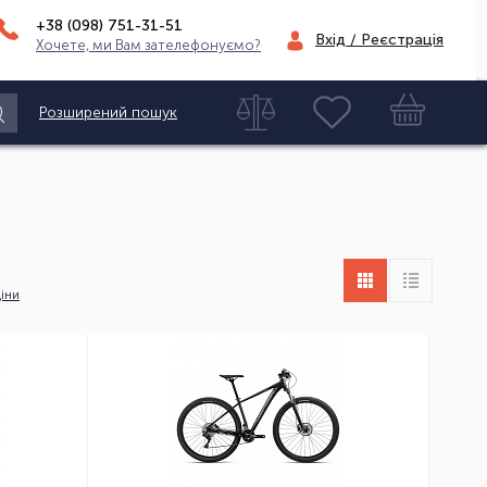
+38 (098)
751-31-51
Вхід / Реєстрація
Хочете, ми Вам зателефонуємо?
Розширений пошук
іни