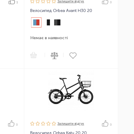
Залишити вiдгук
1
0
Велосипед Orbea Avant H30 20
Немає в наявності
|
|
Залишити вiдгук
0
0
Велосипед Orbea Katu 20 20