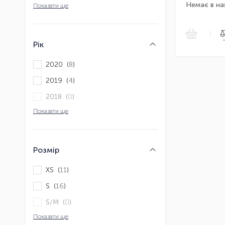
Немає в на
Показати ще
|
Рік
2020 (
8
)
2019 (
4
)
2018 (
0
)
Показати ще
Розмір
XS (
11
)
S (
16
)
S/M (
0
)
Показати ще