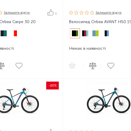
Залишити вiдгук
Залишити вiдгук
0
Orbea Carpe 30 20
Велосипед Orbea AVANT H50 1
явності
Немає в наявності
|
|
|
-20%