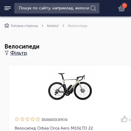
0
Головна сторінка
Каталог
Велосипеди
Велосипеди
Фільтр
Залишити вiдгук
0
Велосипед Orbea Orca Aero M10iLTD 22