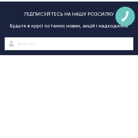
ПІДПИСУЙТЕСЬ НА НАШУ РОЗСИЛКУ
Будьте в курсі останніх новин, акцій і надходжень
Підписатися
|
Спортсаммит
Покупцям
Категорії
Велосипед
Про нас
Доставка і
Велосипеди
екіпіровка
Новини
оплата
Велосипедні
Екіпіруванн
Оптовим
Гарантії
аксесуари
для
Оформити
клієнтам
Повернення
Велосипедні
тріатлону
замовлення
Контакти
Дисконтна
запчастини
Туристичн
програма
Спортивне
споряджен
+38
+38