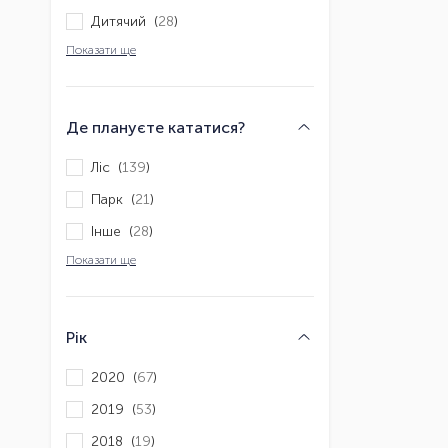
Дитячий (
28
)
Показати ще
Де плануєте кататися?
Ліс (
139
)
Парк (
21
)
Інше (
28
)
Показати ще
Рік
2020 (
67
)
2019 (
53
)
2018 (
19
)