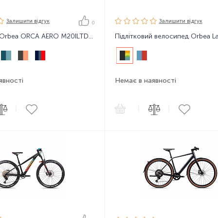
Залишити вiдгук
Залишити вiдгук
0
Велосипед Orbea ORCA AERO M20ILTD 23
явності
Немає в наявності
|
|
|