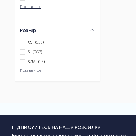
Показати ще
Розмір
XS (
113
)
S (
367
)
S/M (
13
)
Показати ще
ПІДПИСУЙТЕСЬ НА НАШУ РОЗСИЛКУ
Будьте в курсі останніх новин, акцій і надходжень