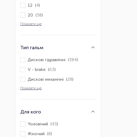
12 (
4
)
20 (
38
)
Показати ще
Тип гальм
Дискові гідравлічні (
384
)
V - brake (
63
)
Дискові механічні (
28
)
Показати ще
Для кого
Чоловічий (
43
)
Жіночий (
8
)