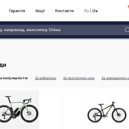
|
Гарантія
Акції
Контакти
Ru
Ua
ди
а популярністю
За алфавітом
За зростанням ціни
За зменшенням ц