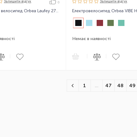
Залишити вiдгук
Залишити вiдгук
0
Підлітковий велосипед Orbea Laufey 27 H10 22
явності
Немає в наявності
|
|
|
1
...
47
48
49