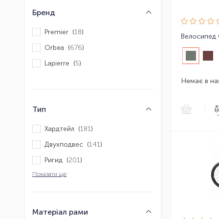
Бренд
Premier (
18
)
Orbea (
676
)
Lapierre (
5
)
Немає в на
|
Тип
Хардтейл (
181
)
Двухподвес (
141
)
Ригид (
201
)
Показати ще
Матеріал рами