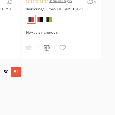
Залишити вiдгук
0
0
Електровелосипед Orbea VIBE H10 MUD 23
Велосипед Orbea OCCAM H10 23
Немає в наявності
|
|
50
51