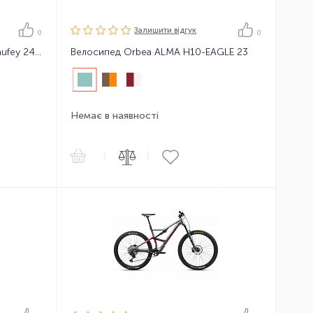
Залишити вiдгук
0
0
Підлітковий велосипед Orbea Laufey 24 H30 22
Велосипед Orbea ALMA H10-EAGLE 23
Немає в наявності
|
|