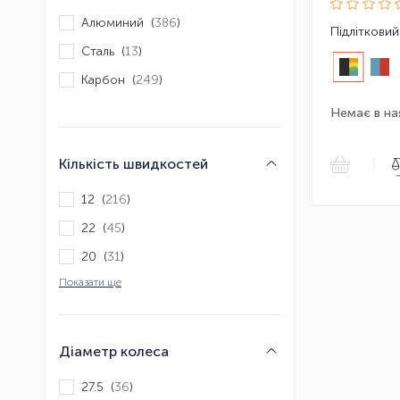
Алюминий (
386
)
Сталь (
13
)
Карбон (
249
)
Немає в на
Кількість швидкостей
|
12 (
216
)
22 (
45
)
20 (
31
)
Показати ще
Діаметр колеса
27.5 (
36
)