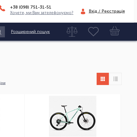
+38 (098)
751-31-51
Вхід / Реєстрація
Хочете, ми Вам зателефонуємо?
Розширений пошук
іни