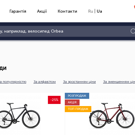
|
Гарантія
Акції
Контакти
Ru
Ua
ди
а популярністю
За алфавітом
За зростанням ціни
За зменшенням ці
РОЗПРОДАЖ
-25%
АКЦІЯ
ТОП ПРОДАЖ