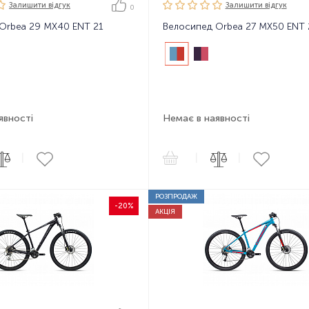
Залишити вiдгук
Залишити вiдгук
0
Orbea 29 MX40 ENT 21
Велосипед Orbea 27 MX50 ENT 
явності
Немає в наявності
|
|
|
РОЗПРОДАЖ
-20%
АКЦІЯ