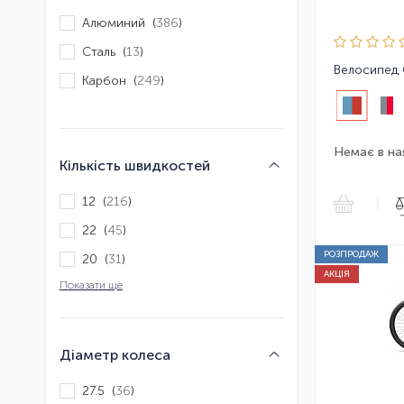
Алюминий (
386
)
Сталь (
13
)
Велосипед 
Карбон (
249
)
Немає в на
Кількість швидкостей
12 (
216
)
|
22 (
45
)
РОЗПРОДАЖ
20 (
31
)
АКЦІЯ
Показати ще
Діаметр колеса
27.5 (
36
)