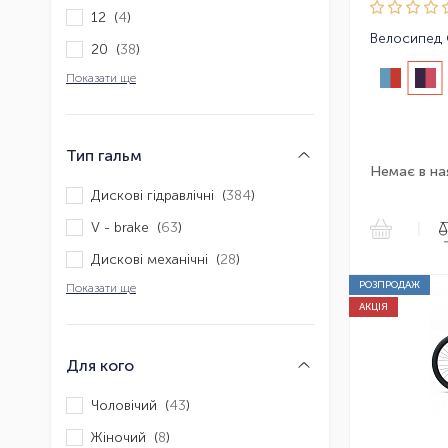
12 (
4
)
Велосипед 
20 (
38
)
Показати ще
Тип гальм
Немає в на
Дискові гідравлічні (
384
)
V - brake (
63
)
|
Дискові механічні (
28
)
РОЗПРОДАЖ
Показати ще
АКЦІЯ
Для кого
Чоловічий (
43
)
Жіночий (
8
)