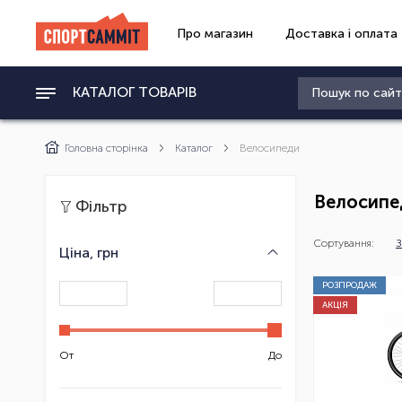
Про магазин
Доставка і оплата
КАТАЛОГ ТОВАРІВ
Головна сторінка
Каталог
Велосипеди
Велосипе
Фільтр
Сортування:
З
Ціна, грн
РОЗПРОДАЖ
АКЦІЯ
От
До