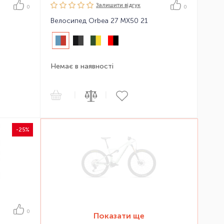
Залишити вiдгук
0
0
Велосипед Orbea 27 MX50 21
Немає в наявності
|
|
-25%
0
Показати ще