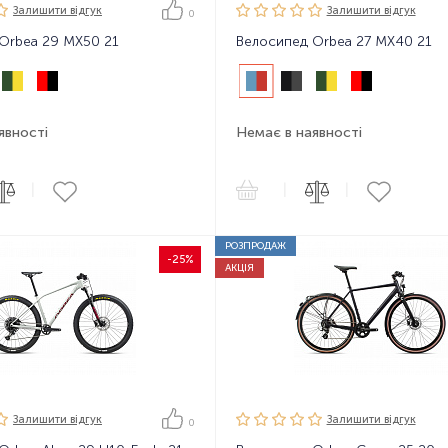
Залишити вiдгук
Залишити вiдгук
0
Orbea 29 MX50 21
Велосипед Orbea 27 MX40 21
явності
Немає в наявності
|
|
|
РОЗПРОДАЖ
-25%
АКЦІЯ
Залишити вiдгук
Залишити вiдгук
0