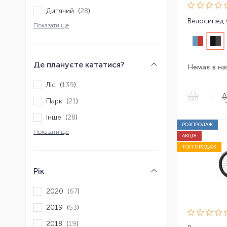
Дитячий (
28
)
Велосипед 
Показати ще
Де плануєте кататися?
Немає в на
Ліс (
139
)
|
Парк (
21
)
Інше (
28
)
РОЗПРОДАЖ
Показати ще
АКЦІЯ
ТОП ПРОДАЖ
Рік
2020 (
67
)
2019 (
53
)
2018 (
19
)