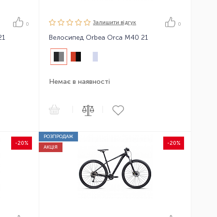
Залишити вiдгук
0
0
21
Велосипед Orbea Orca M40 21
Немає в наявності
|
|
РОЗПРОДАЖ
-20%
-20%
АКЦІЯ