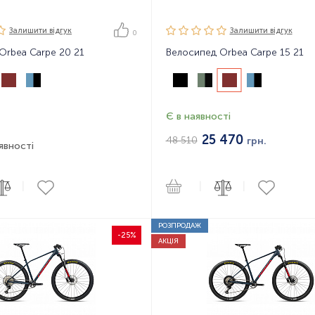
Залишити вiдгук
Залишити вiдгук
0
Orbea Carpe 20 21
Велосипед Orbea Carpe 15 21
Є в наявності
25 470
48 510
грн.
явності
|
|
|
РОЗПРОДАЖ
-25%
АКЦІЯ