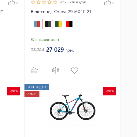
Залишити вiдгук
0
0
21
Велосипед Orbea 29 MX40 21
Є в наявності
27 029
33 784
грн.
|
|
РОЗПРОДАЖ
-20%
-20%
АКЦІЯ