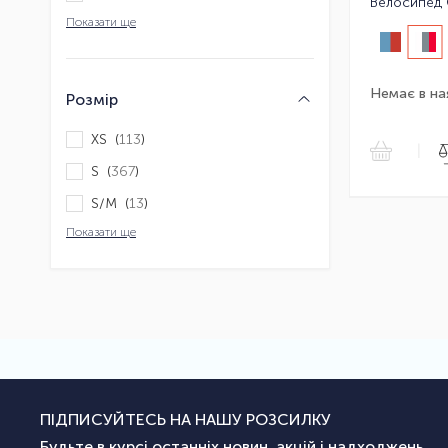
Велосипед 
Показати ще
Немає в на
Розмір
XS (
113
)
|
S (
367
)
S/M (
13
)
Показати ще
ПІДПИСУЙТЕСЬ НА НАШУ РОЗСИЛКУ
Будьте в курсі останніх новин, акцій і надходжень