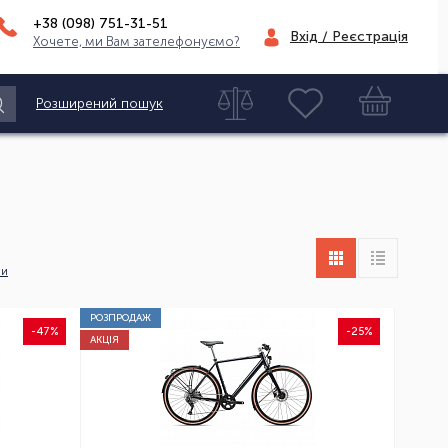
+38 (098)
751-31-51
Вхід / Реєстрація
Хочете, ми Вам зателефонуємо?
Розширений пошук
ни
РОЗПРОДАЖ
-47%
-25%
АКЦІЯ