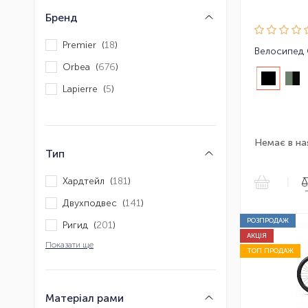
Бренд
Premier (
18
)
Велосипед 
Orbea (
676
)
Lapierre (
5
)
Немає в на
Тип
Хардтейл (
181
)
|
Двухподвес (
141
)
РОЗПРОДАЖ
Ригид (
201
)
АКЦІЯ
Показати ще
ТОП ПРОДАЖ
Матеріал рами