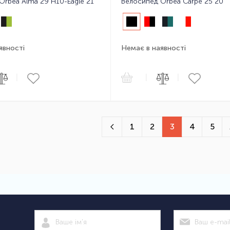
Orbea Alma 29 H10-Eagle 21
Велосипед Orbea Carpe 25 20
явності
Немає в наявності
|
|
|
1
2
3
4
5