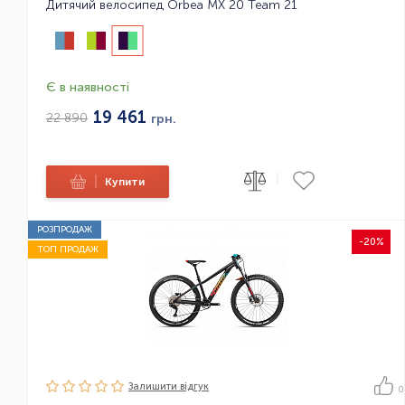
Дитячий велосипед Orbea MX 20 Team 21
Є в наявності
19 461
22 890
грн.
|
|
Купити
РОЗПРОДАЖ
-20%
ТОП ПРОДАЖ
Залишити вiдгук
0