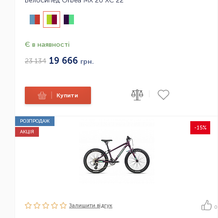
Велосипед Orbea MX 20 XC 22
Є в наявності
19 666
23 134
грн.
|
|
Купити
РОЗПРОДАЖ
-15%
АКЦІЯ
Залишити вiдгук
0