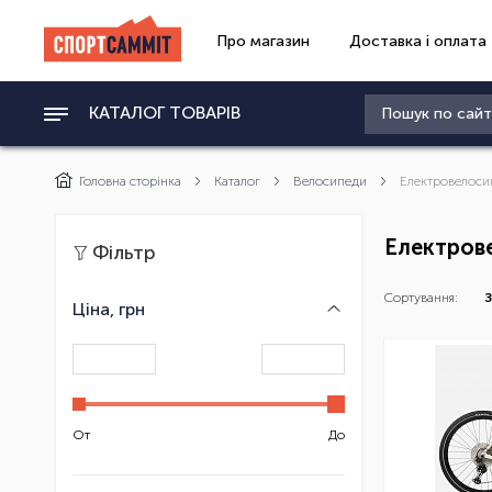
Про магазин
Доставка і оплата
КАТАЛОГ ТОВАРІВ
Головна сторінка
Каталог
Велосипеди
Електровелоси
Електров
Фільтр
Сортування:
З
Ціна, грн
От
До