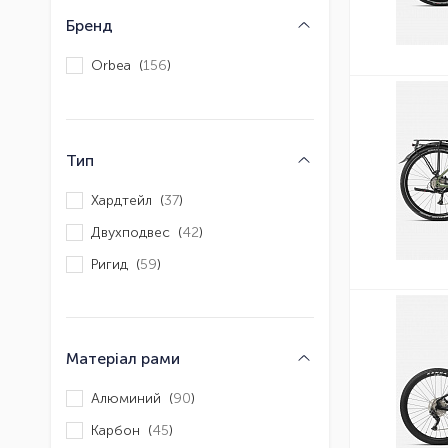
Бренд
Orbea (
156
)
Тип
Хардтейл (
37
)
Двухподвес (
42
)
Ригид (
59
)
Матеріал рами
Алюминий (
90
)
Карбон (
45
)