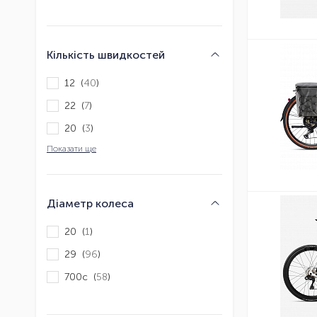
Кількість швидкостей
12 (
40
)
22 (
7
)
20 (
3
)
Показати ще
Діаметр колеса
20 (
1
)
29 (
96
)
700c (
58
)