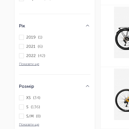
Рік
2019 (
1
)
2021 (
6
)
2022 (
42
)
Показати ще
Розмір
XS (
34
)
S (
136
)
S/M (
8
)
Показати ще