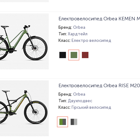
Електровелосипед Orbea KEMEN M
Бренд:
Orbea
Тип:
Хардтейл
Класс:
Електро велосипед
Електровелосипед Orbea RISE M20
Бренд:
Orbea
Тип:
Двухподвес
Класс:
Гірський велосипед