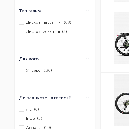
Тип гальм
Дискові гідравлічні (
68
)
Дискові механічні (
3
)
Для кого
Унісекс (
136
)
Де плануєте кататися?
Ліс (
6
)
Інше (
13
)
Асфальт (
10
)