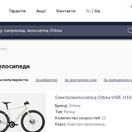
|
Гарантія
Акції
Контакти
Ru
Ua
педи
елосипеди
а популярністю
За алфавітом
За зростанням ціни
За зменшенням ц
Електровелосипед Orbea VIBE H10
Бренд:
Orbea
Тип:
Ригид
Количество скоростей:
12
Класс:
Електро велосипед