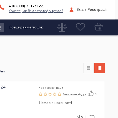
+38 (098)
751-31-51
Вхід / Реєстрація
Хочете, ми Вам зателефонуємо?
Розширений пошук
іни
 24
Код товару: R303
Залишити вiдгук
0
Немає в наявності
|