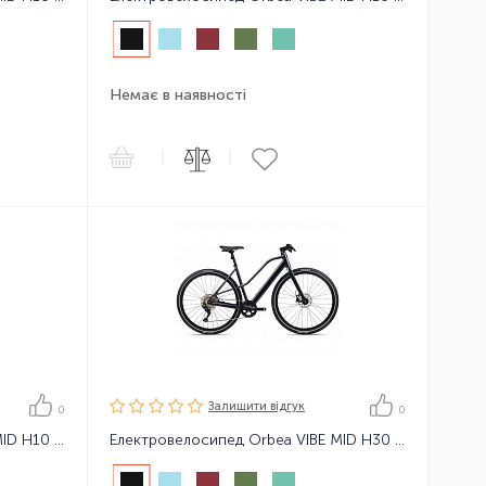
Немає в наявності
|
|
Залишити вiдгук
0
0
Електровелосипед Orbea VIBE MID H10 MUD 23
Електровелосипед Orbea VIBE MID H30 23