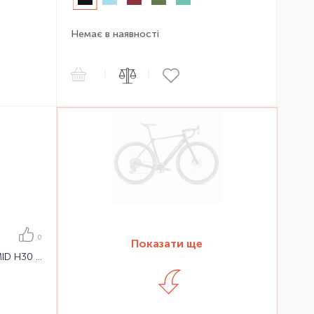
Немає в наявності
|
|
0
Показати ще
Електровелосипед Orbea VIBE MID H30 EQ 23