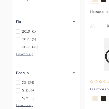
Немає в на
Рік
|
2019 (
1
)
2021 (
6
)
2022 (
42
)
Показати ще
Розмір
XS (
34
)
S (
136
)
S/M (
8
)
Показати ще