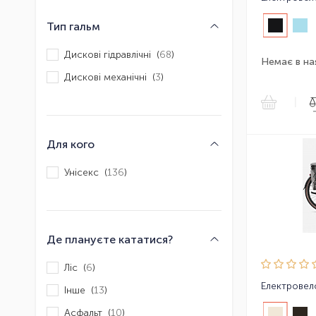
Тип гальм
Дискові гідравлічні (
68
)
Немає в на
Дискові механічні (
3
)
|
Для кого
Унісекс (
136
)
Де плануєте кататися?
Ліс (
6
)
Інше (
13
)
Асфальт (
10
)