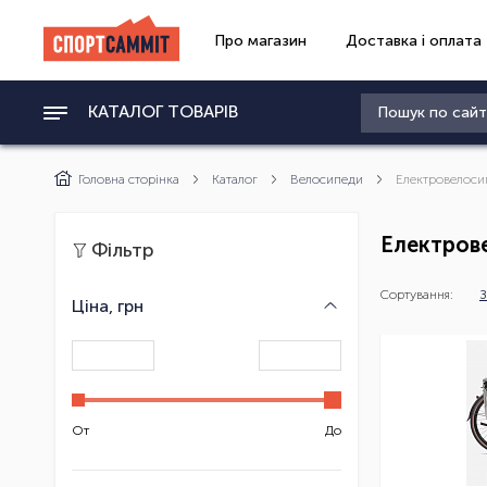
Про магазин
Доставка і оплата
КАТАЛОГ ТОВАРІВ
Головна сторінка
Каталог
Велосипеди
Електровелоси
Електров
Фільтр
Сортування:
З
Ціна, грн
От
До