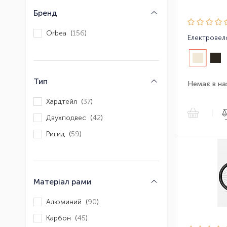
Бренд
Orbea (
156
)
Тип
Немає в на
Хардтейл (
37
)
|
Двухподвес (
42
)
Ригид (
59
)
Матеріал рами
Алюминий (
90
)
Карбон (
45
)