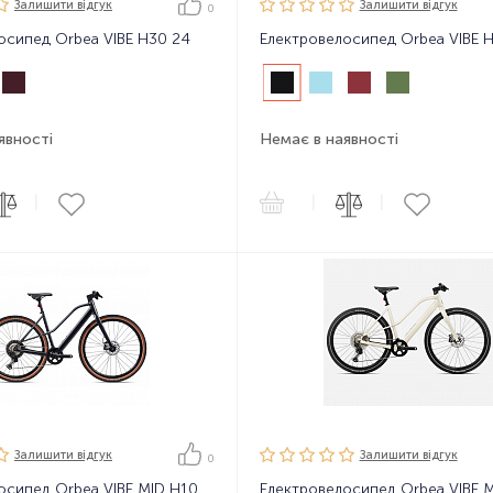
Залишити вiдгук
Залишити вiдгук
0
осипед Orbea VIBE H30 24
явності
Немає в наявності
|
|
|
Залишити вiдгук
Залишити вiдгук
0
Електровелосипед Orbea VIBE MID H10 23