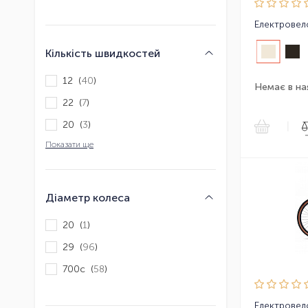
Електровел
Кількість швидкостей
12 (
40
)
Немає в на
22 (
7
)
20 (
3
)
|
Показати ще
Діаметр колеса
20 (
1
)
29 (
96
)
700c (
58
)