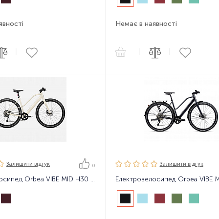
явності
Немає в наявності
|
|
|
Залишити вiдгук
Залишити вiдгук
0
Електровелосипед Orbea VIBE MID H30 24