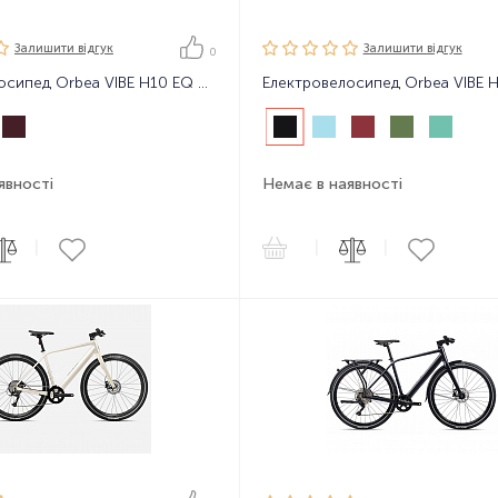
Залишити вiдгук
Залишити вiдгук
0
Електровелосипед Orbea VIBE H10 EQ 24
явності
Немає в наявності
|
|
|