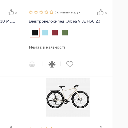
Залишити вiдгук
0
0
Електровелосипед Orbea VIBE H10 MUD 23
Електровелосипед Orbea VIBE H30 23
Немає в наявності
|
|