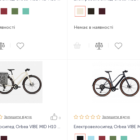
явності
Немає в наявності
|
|
|
Залишити вiдгук
Залишити вiдгук
0
Електровелосипед Orbea VIBE MID H10 EQ 24