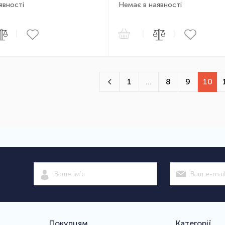
явності
Немає в наявності
|
|
|
1
...
8
9
10
Покупцям
Категорії