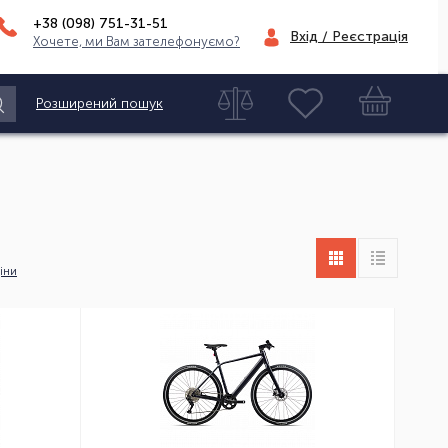
+38 (098)
751-31-51
Вхід / Реєстрація
Хочете, ми Вам зателефонуємо?
Розширений пошук
іни