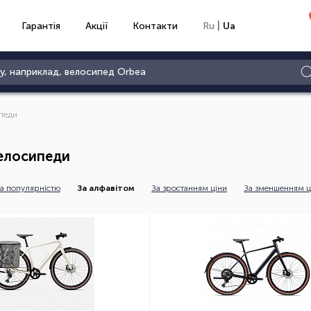
|
Гарантія
Акції
Контакти
Ru
Ua
педи
елосипеди
а популярністю
За алфавітом
За зростанням ціни
За зменшенням ц