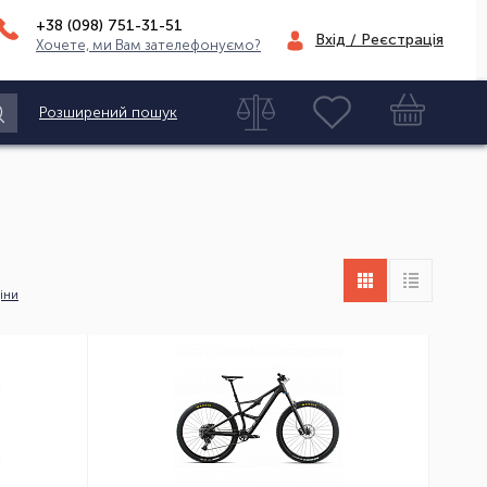
+38 (098)
751-31-51
Вхід / Реєстрація
Хочете, ми Вам зателефонуємо?
Розширений пошук
іни