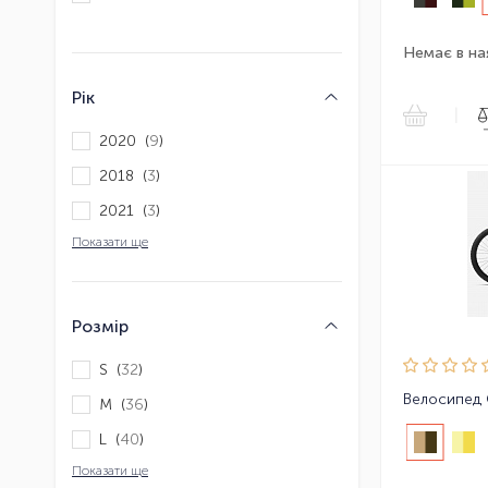
Немає в на
Рік
|
2020 (
9
)
2018 (
3
)
2021 (
3
)
Показати ще
Розмір
S (
32
)
Велосипед
M (
36
)
L (
40
)
Показати ще