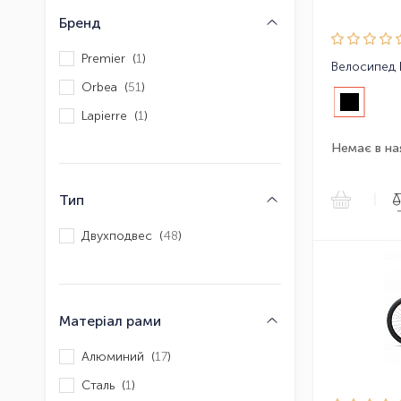
Бренд
Premier (
1
)
Orbea (
51
)
Lapierre (
1
)
Немає в на
|
Тип
Двухподвес (
48
)
Матеріал рами
Алюминий (
17
)
Сталь (
1
)