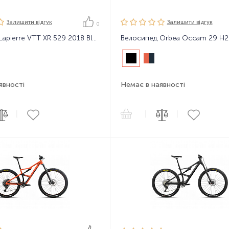
Залишити вiдгук
Залишити вiдгук
0
Велосипед Lapierre VTT XR 529 2018 Black
Велосипед Orbea Occam 29 H2
явності
Немає в наявності
|
|
|