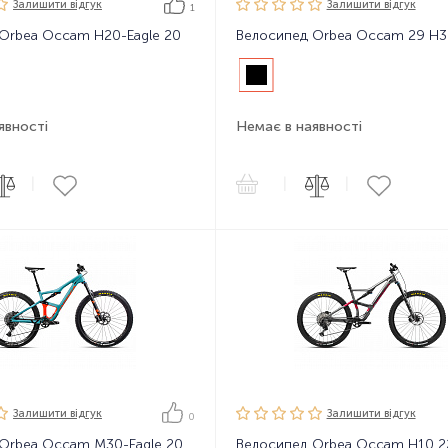
Залишити вiдгук
Залишити вiдгук
1
Orbea Occam H20-Eagle 20
Велосипед Orbea Occam 29 H3
явності
Немає в наявності
|
|
|
Залишити вiдгук
Залишити вiдгук
0
Orbea Occam M30-Eagle 20
Велосипед Orbea Occam H10 2