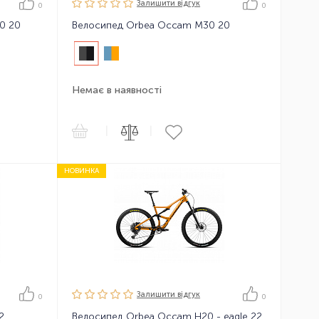
Залишити вiдгук
0
0
0 20
Велосипед Orbea Occam M30 20
Немає в наявності
|
|
НОВИНКА
Залишити вiдгук
0
0
2
Велосипед Orbea Occam H20 - eagle 22