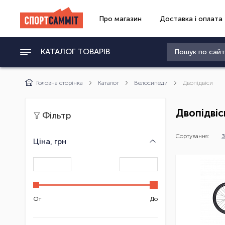
Про магазин
Доставка і оплата
КАТАЛОГ ТОВАРІВ
Головна сторінка
Каталог
Велосипеди
Двопідвіси
Двопідвіс
Фільтр
Сортування:
З
Ціна, грн
От
До