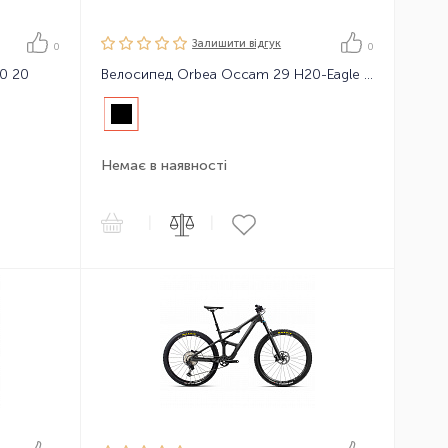
Залишити вiдгук
0
0
0 20
Велосипед Orbea Occam 29 H20-Eagle 20
Немає в наявності
|
|