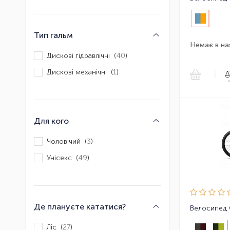
Тип гальм
Немає в на
Дискові гідравлічні (
40
)
Дискові механічні (
1
)
|
Для кого
Чоловічий (
3
)
Унісекс (
49
)
Де плануєте кататися?
Велосипед 
Ліс (
27
)