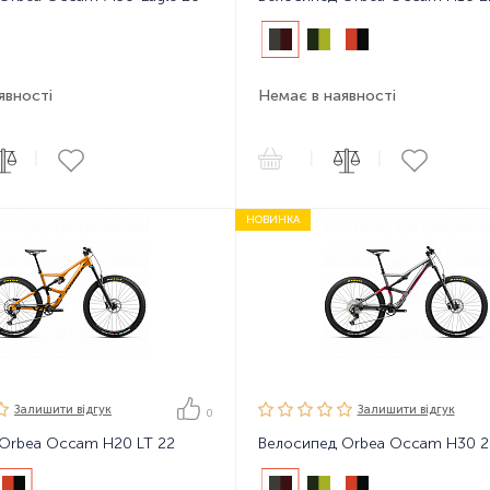
явності
Немає в наявності
|
|
|
НОВИНКА
Залишити вiдгук
Залишити вiдгук
0
Orbea Occam H20 LT 22
Велосипед Orbea Occam H30 2