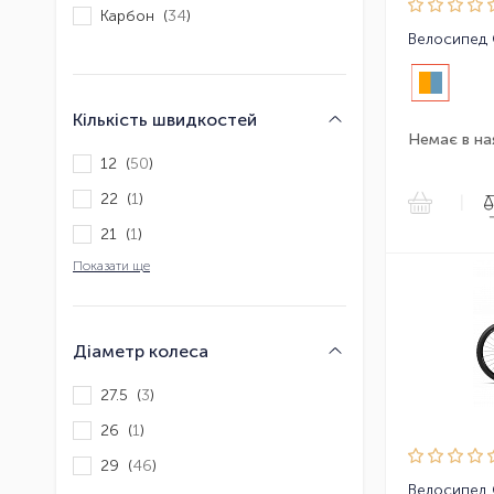
Карбон (
34
)
Велосипед 
Кількість швидкостей
Немає в на
12 (
50
)
22 (
1
)
|
21 (
1
)
Показати ще
Діаметр колеса
27.5 (
3
)
26 (
1
)
29 (
46
)
Велосипед 