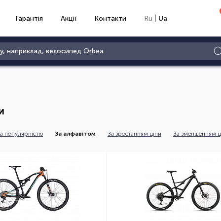
|
Гарантія
Акції
Контакти
Ru
Ua
и
а популярністю
За алфавітом
За зростанням ціни
За зменшенням ц