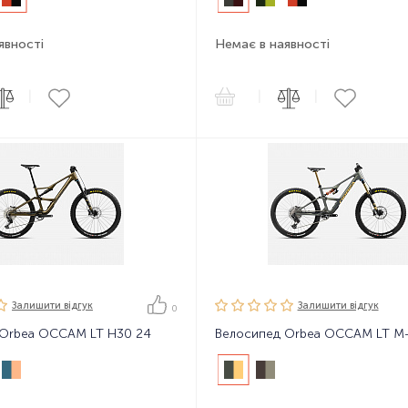
явності
Немає в наявності
|
|
|
Залишити вiдгук
Залишити вiдгук
0
 Orbea OCCAM LT H30 24
Велосипед Orbea OCCAM LT M