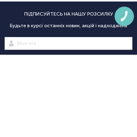
ПІДПИСУЙТЕСЬ НА НАШУ РОЗСИЛКУ
Будьте в курсі останніх новин, акцій і надходжень
Підписатися
|
Спортсаммит
Покупцям
Категорії
Велосипед
Про нас
Доставка і
Велосипеди
екіпіровка
Новини
оплата
Велосипедні
Екіпіруванн
Оптовим
Гарантії
аксесуари
для
Оформити
клієнтам
Повернення
Велосипедні
тріатлону
замовлення
Контакти
Дисконтна
запчастини
Туристичн
програма
Спортивне
споряджен
+38
+38