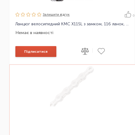
Залишити вiдгук
0
Ланцюг велосипедний KMC X11SL з замком, 116 ланок, 11 зірок
Немає в наявності
|
Підписатися