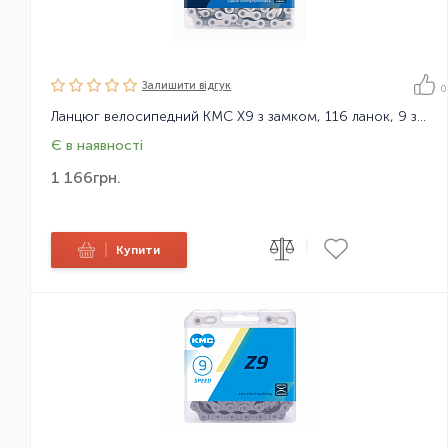
Залишити вiдгук
0
Ланцюг велосипедний KMC X9 з замком, 116 ланок, 9 зірок
Є в наявності
1 166
грн.
|
|
Купити