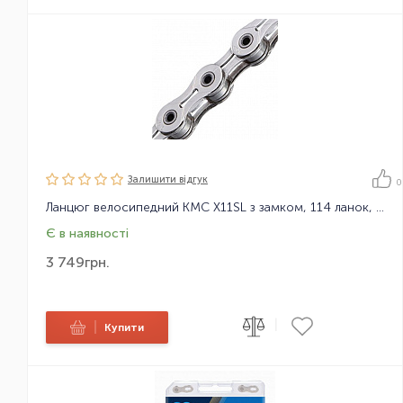
Залишити вiдгук
0
Ланцюг велосипедний KMC X11SL з замком, 114 ланок, 11 зірок
Є в наявності
3 749
грн.
|
|
Купити