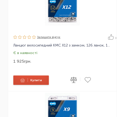
Залишити вiдгук
0
Ланцюг велосипедний KMC X12 з замком, 126 ланок, 12 зірок
Є в наявності
1 925
грн.
|
|
Купити