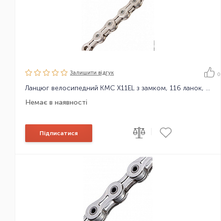
Залишити вiдгук
0
Ланцюг велосипедний KMC X11EL з замком, 116 ланок, 11 зірок
Немає в наявності
|
Підписатися