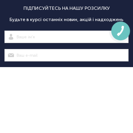
ПІДПИСУЙТЕСЬ НА НАШУ РОЗСИЛКУ
Будьте в курсі останніх новин, акцій і надходжень
Підписатися
|
Спортсаммит
Покупцям
Категорії
Велосипед
Про нас
Доставка і
Велосипеди
екіпіровка
Новини
оплата
Велосипедні
Екіпіруванн
Оптовим
Гарантії
аксесуари
для
Оформити
клієнтам
Повернення
Велосипедні
тріатлону
замовлення
Контакти
Дисконтна
запчастини
Туристичн
програма
Спортивне
споряджен
+38
+38
(098)
(095)
Акції
харчування
Рюкзаки та