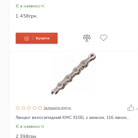
Є в наявності
1 458
грн.
|
|
Купити
Залишити вiдгук
0
Ланцюг велосипедний KMC X10EL з замком, 116 ланок, 10 зірок
Є в наявності
2 398
грн.