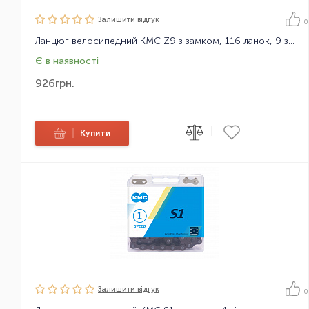
Залишити вiдгук
0
Ланцюг велосипедний KMC Z9 з замком, 116 ланок, 9 зірок
Є в наявності
926
грн.
|
|
Купити
Залишити вiдгук
0