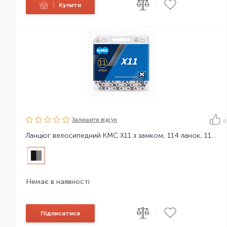
|
|
Купити
Залишити вiдгук
0
Ланцюг велосипедний KMC X11 з замком, 114 ланок, 11 зірок
Немає в наявності
|
Підписатися