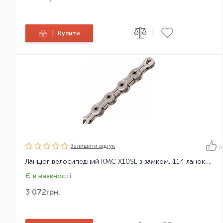
|
|
Купити
Залишити вiдгук
0
Ланцюг велосипедний KMC X10SL з замком, 114 ланок, 10 зірок
Є в наявності
3 072
грн.