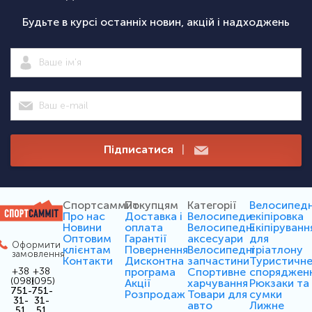
Будьте в курсі останніх новин, акцій і надходжень
Підписатися
|
Спортсаммит
Покупцям
Категорії
Велосипед
Про нас
Доставка і
Велосипеди
екіпіровка
Новини
оплата
Велосипедні
Екіпіруванн
Оптовим
Гарантії
аксесуари
для
Оформити
клієнтам
Повернення
Велосипедні
тріатлону
замовлення
Контакти
Дисконтна
запчастини
Туристичн
програма
Спортивне
споряджен
+38
+38
(098)
(095)
Акції
харчування
Рюкзаки та
751-
751-
Розпродаж
Товари для
сумки
31-
31-
авто
Лижне
51
51