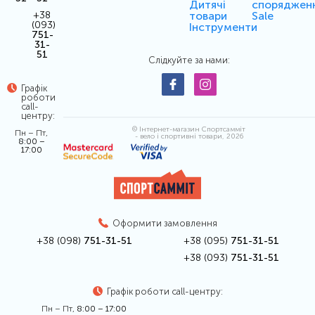
Дитячі
споряджен
товари
Sale
+38
(093)
Інструменти
751-
31-
51
Слідкуйте за нами:
Графік
роботи
call-
центру:
© Інтернет-магазин Спортсамміт
Пн – Пт,
- вело і спортивні товари, 2026
8:00 –
17:00
Оформити замовлення
+38 (098)
751-31-51
+38 (095)
751-31-51
+38 (093)
751-31-51
Графік роботи call-центру:
Пн – Пт,
8:00 – 17:00