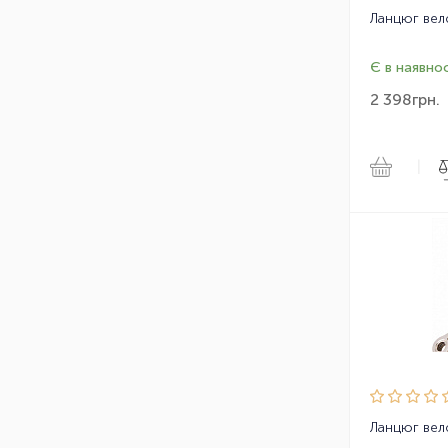
Є в наявнос
2 398
грн.
|