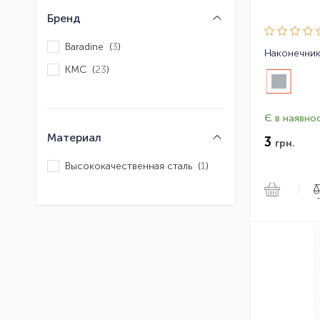
Бренд
Baradine (
3
)
KMC (
23
)
Є в наявнос
Материал
3
грн.
Высококачественная сталь (
1
)
|