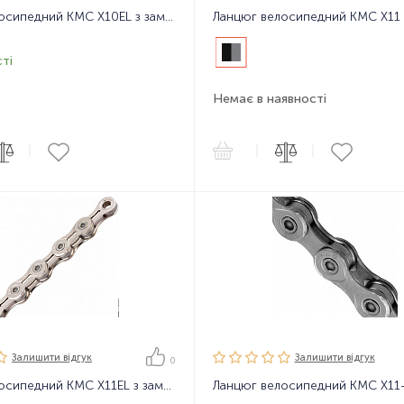
Ланцюг велосипедний KMC X10EL з замком, 116 ланок, 10 зірок
ті
Немає в наявності
|
|
|
Залишити вiдгук
Залишити вiдгук
0
Ланцюг велосипедний KMC X11EL з замком, 116 ланок, 11 зірок