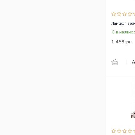
Є в наявнос
1 458
грн.
|