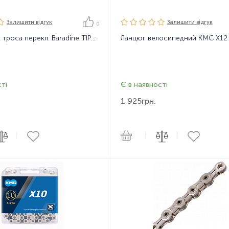
Залишити вiдгук
Залишити вiдгук
0
Наконечник троса перекл. Baradine TIPDA01S 1,2мм, 1шт/уп-600шт
ті
Є в наявності
1 925
грн.
|
|
|