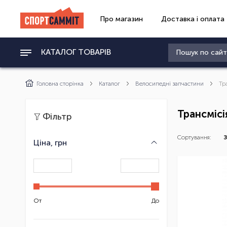
Про магазин
Доставка і оплата
КАТАЛОГ ТОВАРІВ
Головна сторінка
Каталог
Велосипедні запчастини
Тр
Трансмісі
Фільтр
Сортування:
З
Ціна, грн
От
До