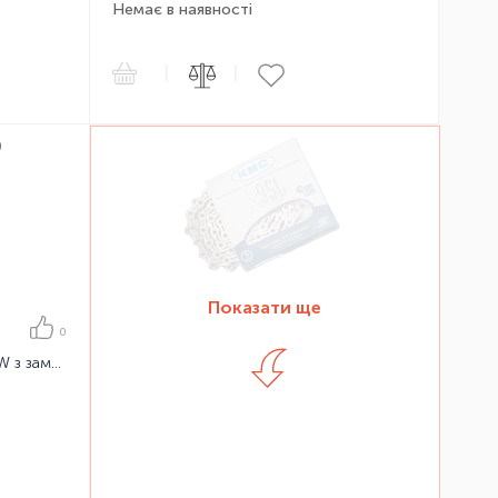
Немає в наявності
|
|
Показати ще
0
Ланцюг велосипедний KMC Z1-W з замком, 112 ланок, 1 зірка