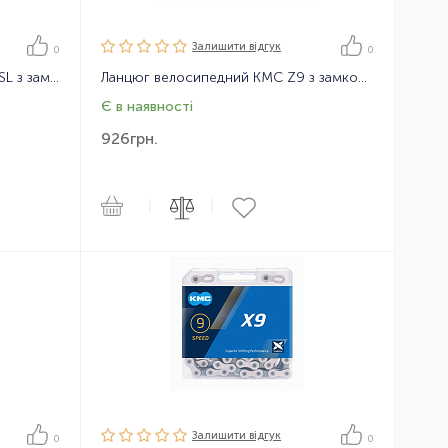
Залишити вiдгук
0
0
Ланцюг велосипедний KMC X10SL з замком, 114 ланок, 10 зірок
Ланцюг велосипедний KMC Z9 з замком, 116 ланок, 9 зірок
Є в наявності
926
грн.
|
|
Залишити вiдгук
0
0