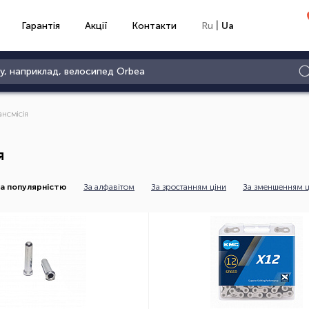
|
Гарантія
Акції
Контакти
Ru
Ua
ансмісія
я
а популярністю
За алфавітом
За зростанням ціни
За зменшенням ц