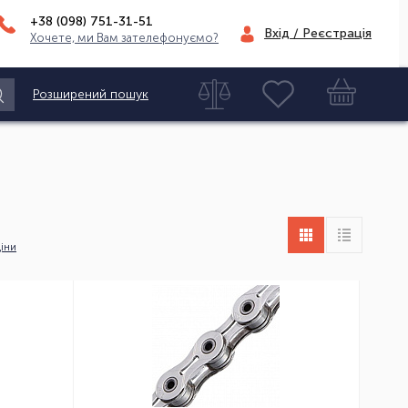
+38 (098)
751-31-51
Вхід / Реєстрація
Хочете, ми Вам зателефонуємо?
Розширений пошук
іни