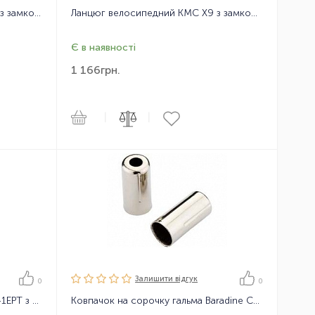
Ланцюг велосипедний KMC X11 з замком, 114 ланок, 11 зірок
Ланцюг велосипедний KMC X9 з замком, 116 ланок, 9 зірок
Є в наявності
1 166
грн.
|
|
Залишити вiдгук
0
0
Ланцюг велосипедний KMC X11-1EPT з замком, 118 ланок
Ковпачок на сорочку гальма Baradine CAPBC01 5mm, 1шт