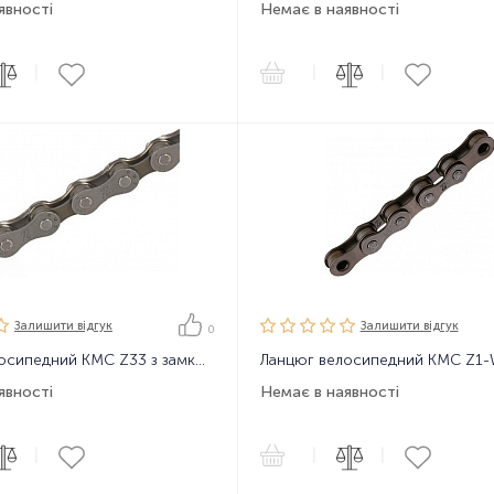
явності
Немає в наявності
|
|
|
Залишити вiдгук
Залишити вiдгук
0
Ланцюг велосипедний KMC Z33 з замком, 116 ланок, 6 зірок
явності
Немає в наявності
|
|
|