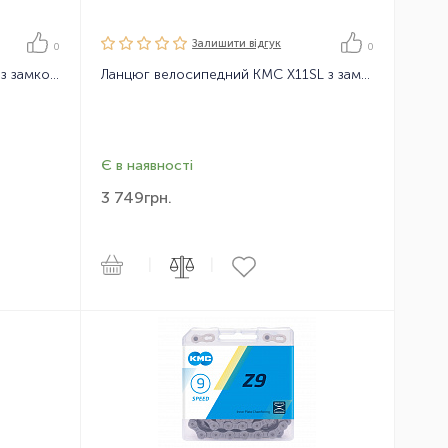
Залишити вiдгук
0
0
Ланцюг велосипедний KMC X12 з замком, 126 ланок, 12 зірок
Ланцюг велосипедний KMC X11SL з замком, 114 ланок, 11 зірок
Є в наявності
3 749
грн.
|
|