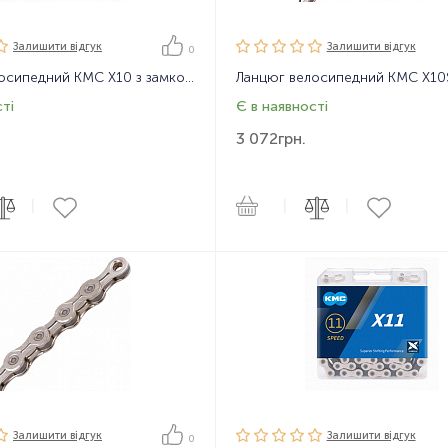
Залишити вiдгук
Залишити вiдгук
0
Ланцюг велосипедний KMC X10 з замком, 116 ланок, 10 зірок
ті
Є в наявності
3 072
грн.
|
|
|
Залишити вiдгук
Залишити вiдгук
0