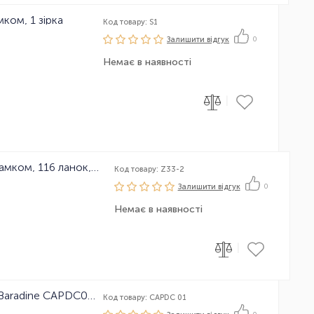
ком, 1 зірка
Код товару: S1
Залишити вiдгук
0
Немає в наявності
|
Ланцюг велосипедний KMC Z33 з замком, 116 ланок, 6 зірок
Код товару: Z33-2
Залишити вiдгук
0
Немає в наявності
|
Ковпачок на сорочку перемикачів Baradine CAPDC01 4mm, 1шт
Код товару: CAPDC 01