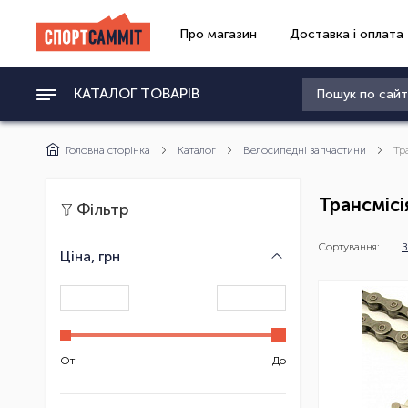
Про магазин
Доставка і оплата
КАТАЛОГ ТОВАРІВ
Головна сторінка
Каталог
Велосипедні запчастини
Тр
Трансмісі
Фільтр
Сортування:
З
Ціна, грн
От
До