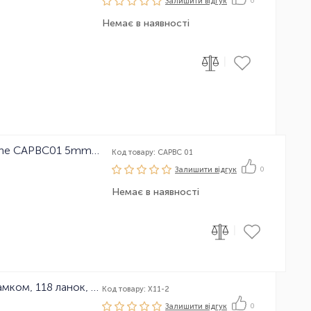
Залишити вiдгук
0
Немає в наявності
|
Ковпачок на сорочку гальма Baradine CAPBC01 5mm, 1шт
Код товару: CAPBC 01
Залишити вiдгук
0
Немає в наявності
|
Ланцюг велосипедний KMC X11 з замком, 118 ланок, 11 зірок
Код товару: X11-2
Залишити вiдгук
0