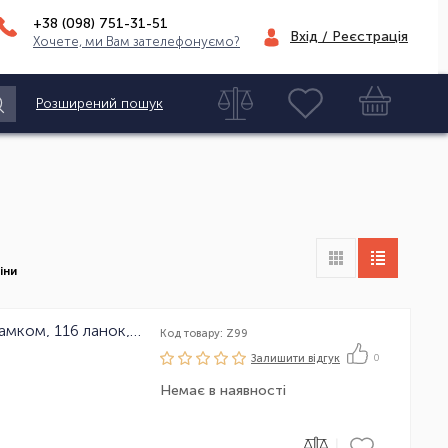
+38 (098)
751-31-51
Вхід / Реєстрація
Хочете, ми Вам зателефонуємо?
Розширений пошук
іни
Ланцюг велосипедний KMC Z99 з замком, 116 ланок, 9 зірок
Код товару: Z99
Залишити вiдгук
0
Немає в наявності
|