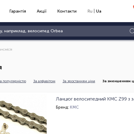
|
Гарантія
Акції
Контакти
Ru
Ua
ансмісія
я
а популярністю
За алфавітом
За зростанням ціни
За зменшенням ц
Бренд:
KMC