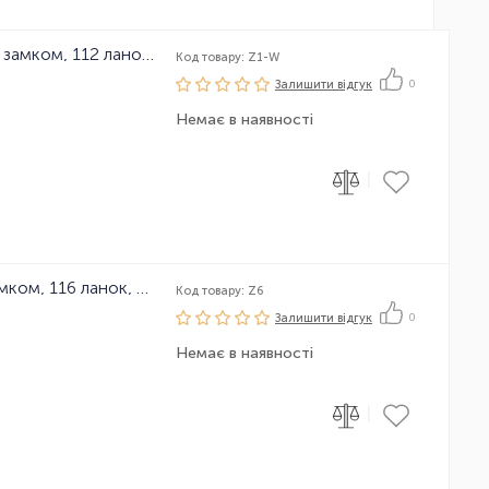
Ланцюг велосипедний KMC Z1-W з замком, 112 ланок, 1 зірка
Код товару: Z1-W
Залишити вiдгук
0
Немає в наявності
|
Ланцюг велосипедний KMC Z6 з замком, 116 ланок, 6 зірок
Код товару: Z6
Залишити вiдгук
0
Немає в наявності
|