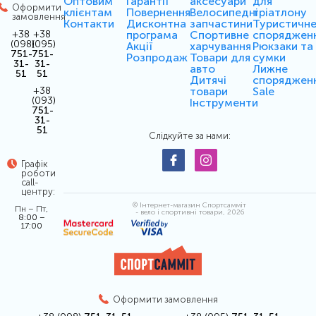
Оптовим
Гарантії
аксесуари
для
Оформити
клієнтам
Повернення
Велосипедні
тріатлону
замовлення
Контакти
Дисконтна
запчастини
Туристичн
програма
Спортивне
споряджен
+38
+38
(098)
(095)
Акції
харчування
Рюкзаки та
751-
751-
Розпродаж
Товари для
сумки
31-
31-
авто
Лижне
51
51
Дитячі
споряджен
товари
Sale
+38
(093)
Інструменти
751-
31-
51
Слідкуйте за нами:
Графік
роботи
call-
центру:
© Інтернет-магазин Спортсамміт
Пн – Пт,
- вело і спортивні товари, 2026
8:00 –
17:00
Оформити замовлення