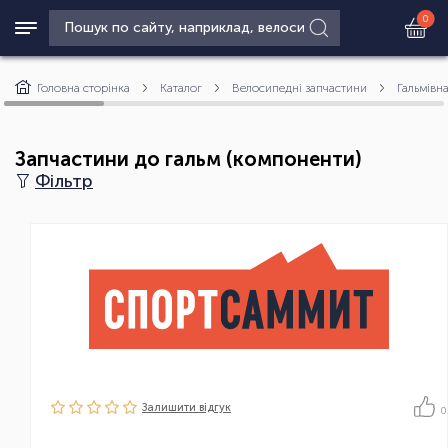
0
Головна сторінка
Каталог
Велосипедні запчастини
Гальмівн
Запчастини до гальм (компоненти)
Фільтр
Залишити вiдгук
0