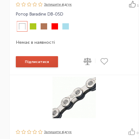
Залишити вiдгук
1
Ротор Baradine DB-05D
Немає в наявності
|
Підписатися
Залишити вiдгук
0