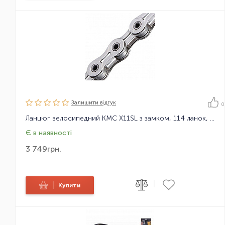
Залишити вiдгук
0
Ланцюг велосипедний KMC X11SL з замком, 114 ланок, 11 зірок
Є в наявності
3 749
грн.
|
|
Купити