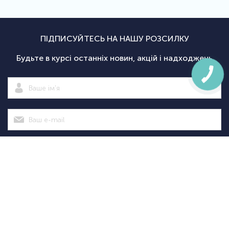
ПІДПИСУЙТЕСЬ НА НАШУ РОЗСИЛКУ
Будьте в курсі останніх новин, акцій і надходжень
Підписатися
|
Спортсаммит
Покупцям
Категорії
Велосипед
Про нас
Доставка і
Велосипеди
екіпіровка
Новини
оплата
Велосипедні
Екіпіруванн
Оптовим
Гарантії
аксесуари
для
Оформити
клієнтам
Повернення
Велосипедні
тріатлону
замовлення