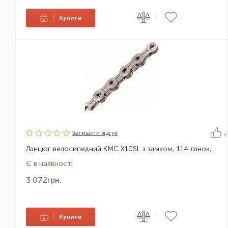
|
|
Купити
Залишити вiдгук
0
Ланцюг велосипедний KMC X10SL з замком, 114 ланок, 10 зірок
Є в наявності
3 072
грн.
|
|
Купити