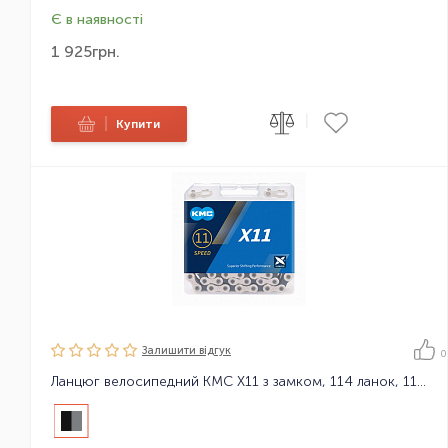
Є в наявності
1 925
грн.
|
|
Купити
Залишити вiдгук
0
Ланцюг велосипедний KMC X11 з замком, 114 ланок, 11 зірок