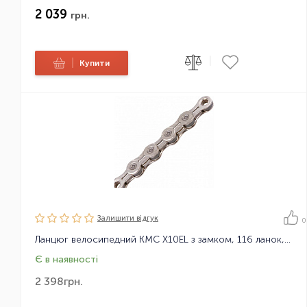
2 039
грн.
|
|
Купити
Залишити вiдгук
0
Ланцюг велосипедний KMC X10EL з замком, 116 ланок, 10 зірок
Є в наявності
2 398
грн.