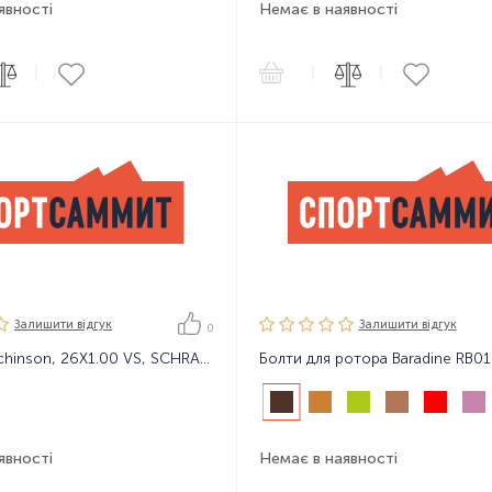
явності
Немає в наявності
|
|
|
Залишити вiдгук
Залишити вiдгук
0
Камера Hutchinson, 26X1.00 VS, SCHRADER
Болти для ротора Baradine RB01
явності
Немає в наявності