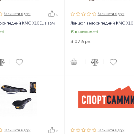
Залишити вiдгук
Залишити вiдгук
0
Ланцюг велосипедний KMC X10EL з замком, 116 ланок, 10 зірок
ті
Є в наявності
3 072
грн.
|
|
|
Залишити вiдгук
Залишити вiдгук
0