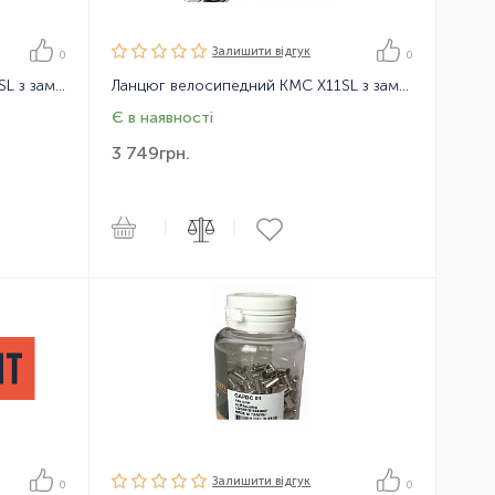
Залишити вiдгук
0
0
Ланцюг велосипедний KMC X10SL з замком, 114 ланок, 10 зірок
Ланцюг велосипедний KMC X11SL з замком, 114 ланок, 11 зірок
Є в наявності
3 749
грн.
|
|
Залишити вiдгук
0
0