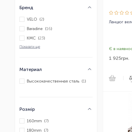
Бренд
VELO (
2
)
Baradine (
16
)
KMC (
23
)
Показати ще
Є в наявнос
1 925
грн.
Материал
|
Высококачественная сталь (
1
)
Розмір
160mm (
7
)
180mm (
7
)