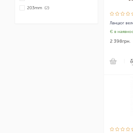
203mm (
2
)
Є в наявнос
2 398
грн.
|