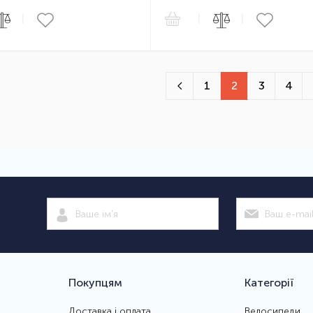
|
|
|
1
2
3
4
Покупцям
Категорії
Доставка і оплата
Велосипеди