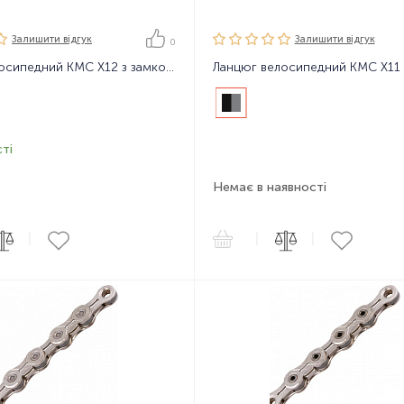
Залишити вiдгук
Залишити вiдгук
0
Ланцюг велосипедний KMC X12 з замком, 126 ланок, 12 зірок
ті
Немає в наявності
|
|
|