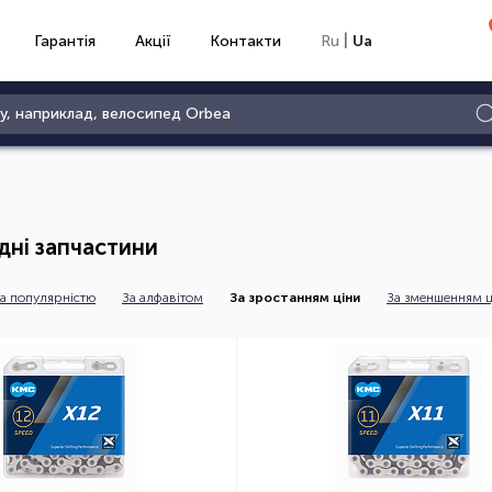
|
Гарантія
Акції
Контакти
Ru
Ua
дні запчастини
а популярністю
За алфавітом
За зростанням ціни
За зменшенням ц