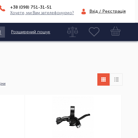
+38 (098)
751-31-51
Вхід / Реєстрація
Хочете, ми Вам зателефонуємо?
Розширений пошук
іни