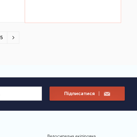
5
Підписатися
|
Велосипедна екіпіровка