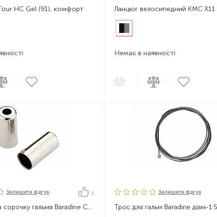
Tour HC Gel (91), комфорт
явності
Немає в наявності
|
|
|
Залишити вiдгук
Залишити вiдгук
0
Ковпачок на сорочку гальма Baradine CAPBC01 5mm, 1шт