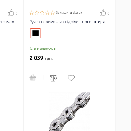
Залишити вiдгук
0
0
Ланцюг велосипедний KMC X11 з замком, 114 ланок, 11 зірок
Ручка перемикача підсідельного штиря Shimano MT500 21
Є в наявності
2 039
грн.
|
|