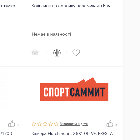
Ланцюг велосипедний KMC X11 з замком, 118 ланок, 11 зірок
Ковпачок на сорочку перемикачів Baradine CAPDC01 4mm, 1шт
Немає в наявності
|
|
Залишити вiдгук
0
0
Трос для гальм Baradine діам-1.5/1700 мм, оцинковка (Шимано)
Камера Hutchinson, 26X1.00 VF, PRESTA