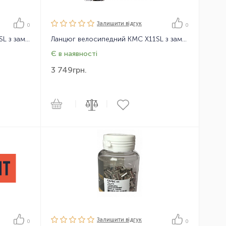
Залишити вiдгук
0
0
Ланцюг велосипедний KMC X10SL з замком, 114 ланок, 10 зірок
Ланцюг велосипедний KMC X11SL з замком, 114 ланок, 11 зірок
Є в наявності
3 749
грн.
|
|
Залишити вiдгук
0
0