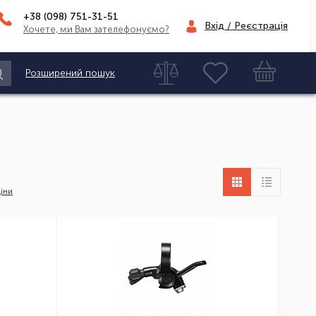
+38 (098)
751-31-51
Вхід / Реєстрація
Хочете, ми Вам зателефонуємо?
Розширений пошук
іни