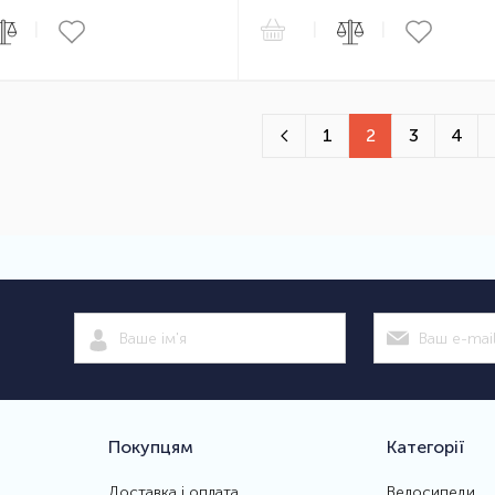
|
|
|
1
2
3
4
Покупцям
Категорії
Доставка і оплата
Велосипеди