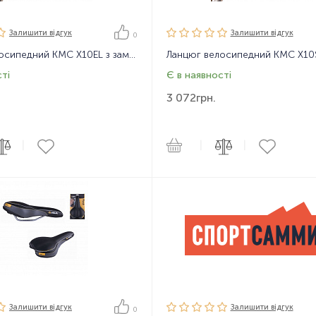
Залишити вiдгук
Залишити вiдгук
0
Ланцюг велосипедний KMC X10EL з замком, 116 ланок, 10 зірок
ті
Є в наявності
3 072
грн.
|
|
|
Залишити вiдгук
Залишити вiдгук
0