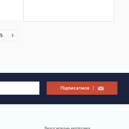
5
Підписатися
|
Велосипедна екіпіровка