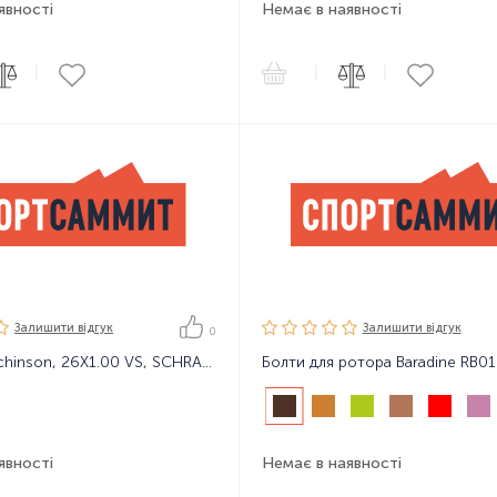
явності
Немає в наявності
|
|
|
Залишити вiдгук
Залишити вiдгук
0
Камера Hutchinson, 26X1.00 VS, SCHRADER
Болти для ротора Baradine RB01
явності
Немає в наявності