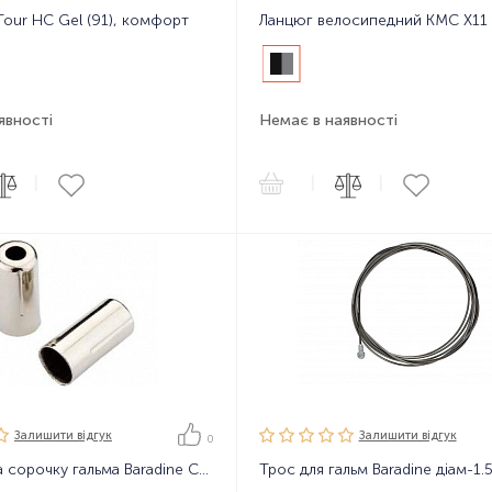
Tour HC Gel (91), комфорт
явності
Немає в наявності
|
|
|
Залишити вiдгук
Залишити вiдгук
0
Ковпачок на сорочку гальма Baradine CAPBC01 5mm, 1шт