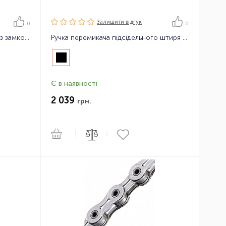
Залишити вiдгук
0
0
Ланцюг велосипедний KMC X11 з замком, 114 ланок, 11 зірок
Ручка перемикача підсідельного штиря Shimano MT500 21
Є в наявності
2 039
грн.
|
|