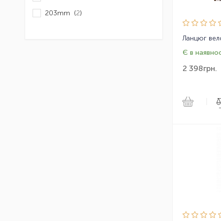
203mm (
2
)
Є в наявнос
2 398
грн.
|