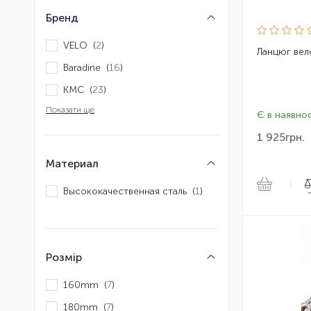
Бренд
VELO (
2
)
Baradine (
16
)
KMC (
23
)
Показати ще
Є в наявнос
1 925
грн.
Материал
|
Высококачественная сталь (
1
)
Розмір
160mm (
7
)
180mm (
7
)