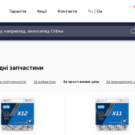
|
Гарантія
Акції
Контакти
Ru
Ua
дні запчастини
а популярністю
За алфавітом
За зростанням ціни
За зменшенням ц