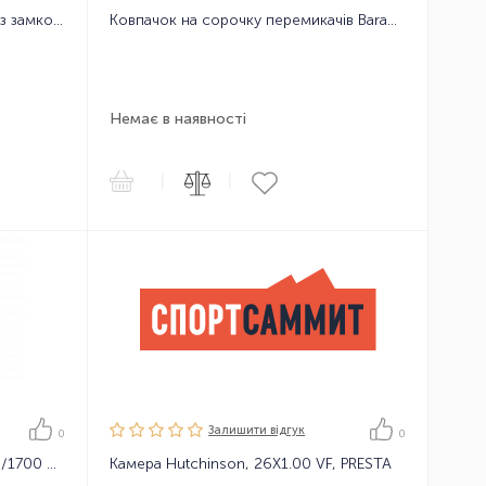
Ланцюг велосипедний KMC X11 з замком, 118 ланок, 11 зірок
Ковпачок на сорочку перемикачів Baradine CAPDC01 4mm, 1шт
Немає в наявності
|
|
Залишити вiдгук
0
0
Трос для гальм Baradine діам-1.5/1700 мм, оцинковка (Шимано)
Камера Hutchinson, 26X1.00 VF, PRESTA