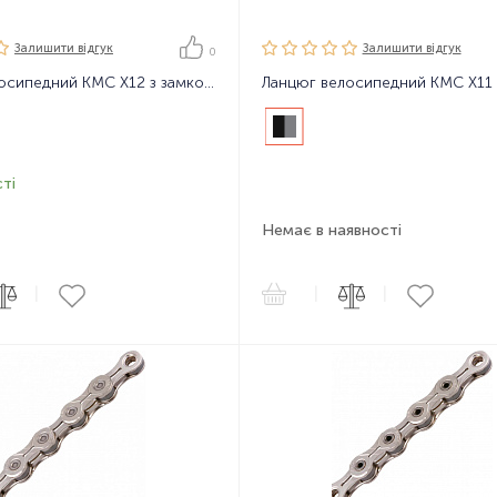
Залишити вiдгук
Залишити вiдгук
0
Ланцюг велосипедний KMC X12 з замком, 126 ланок, 12 зірок
ті
Немає в наявності
|
|
|