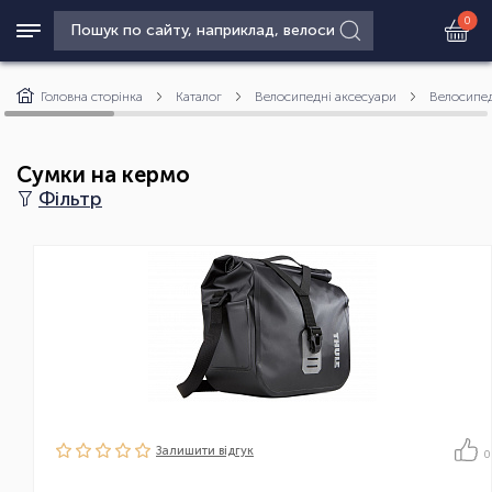
0
Головна сторінка
Каталог
Велосипедні аксесуари
Велосипед
Сумки на кермо
Фільтр
Залишити вiдгук
0