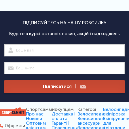
ПІДПИСУЙТЕСЬ НА НАШУ РОЗСИЛКУ
Будьте в курсі останніх новин, акцій і надходжень
Підписатися
|
Спортсаммит
Покупцям
Категорії
Велосипед
Про нас
Доставка і
Велосипеди
екіпіровка
Новини
оплата
Велосипедні
Екіпіруванн
Оптовим
Гарантії
аксесуари
для
Оформити
клієнтам
Повернення
Велосипедні
тріатлону