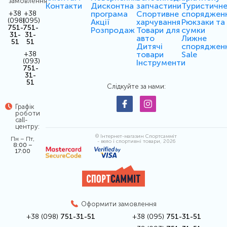
замовлення
Контакти
Дисконтна
запчастини
Туристичн
програма
Спортивне
споряджен
+38
+38
(098)
(095)
Акції
харчування
Рюкзаки та
751-
751-
Розпродаж
Товари для
сумки
31-
31-
авто
Лижне
51
51
Дитячі
споряджен
товари
Sale
+38
(093)
Інструменти
751-
31-
51
Слідкуйте за нами:
Графік
роботи
call-
центру:
© Інтернет-магазин Спортсамміт
Пн – Пт,
- вело і спортивні товари, 2026
8:00 –
17:00
Оформити замовлення
+38 (098)
751-31-51
+38 (095)
751-31-51