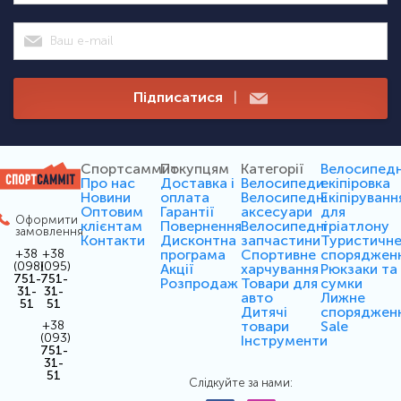
Підписатися
|
Спортсаммит
Покупцям
Категорії
Велосипед
Про нас
Доставка і
Велосипеди
екіпіровка
Новини
оплата
Велосипедні
Екіпіруванн
Оптовим
Гарантії
аксесуари
для
Оформити
клієнтам
Повернення
Велосипедні
тріатлону
замовлення
Контакти
Дисконтна
запчастини
Туристичн
програма
Спортивне
споряджен
+38
+38
(098)
(095)
Акції
харчування
Рюкзаки та
751-
751-
Розпродаж
Товари для
сумки
31-
31-
авто
Лижне
51
51
Дитячі
споряджен
товари
Sale
+38
(093)
Інструменти
751-
31-
51
Слідкуйте за нами: