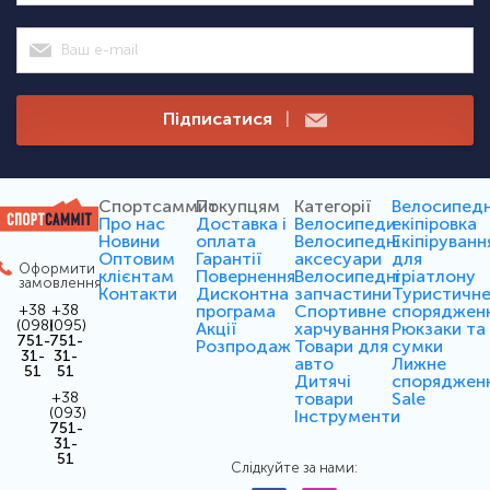
Підписатися
|
Спортсаммит
Покупцям
Категорії
Велосипед
Про нас
Доставка і
Велосипеди
екіпіровка
Новини
оплата
Велосипедні
Екіпіруванн
Оптовим
Гарантії
аксесуари
для
Оформити
клієнтам
Повернення
Велосипедні
тріатлону
замовлення
Контакти
Дисконтна
запчастини
Туристичн
програма
Спортивне
споряджен
+38
+38
(098)
(095)
Акції
харчування
Рюкзаки та
751-
751-
Розпродаж
Товари для
сумки
31-
31-
авто
Лижне
51
51
Дитячі
споряджен
товари
Sale
+38
(093)
Інструменти
751-
31-
51
Слідкуйте за нами: