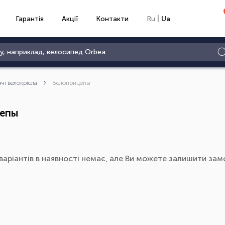
|
Гарантія
Акції
Контакти
Ru
Ua
ячі велокрісла
Велоприцепы
епы
варіантів в наявності немає, але Ви можете залишити замо