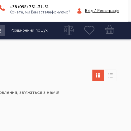
+38 (098)
751-31-51
Вхід / Реєстрація
Хочете, ми Вам зателефонуємо?
Розширений пошук
влення, зв'яжіться з нами!