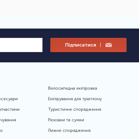
Підписатися
|
Велосипедна екіпіровка
ксесуари
Екіпірування для тріатлону
апчастини
Туристичне спорядження
чування
Рюкзаки та сумки
то
Лижне спорядження