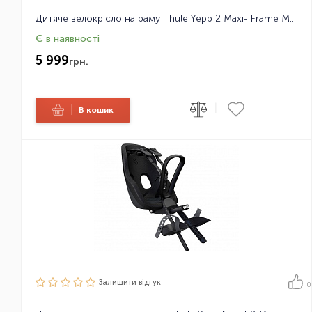
Дитяче велокрісло на раму Thule Yepp 2 Maxi- Frame Mount
Є в наявності
5 999
грн.
|
|
В кошик
Залишити вiдгук
0