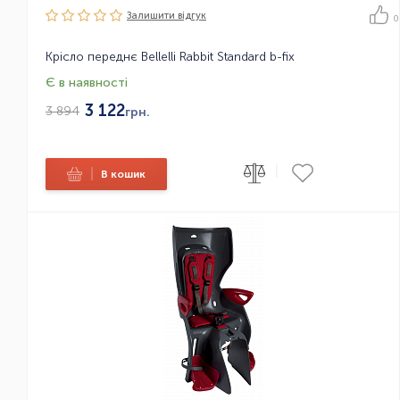
Залишити вiдгук
0
Крісло переднє Bellelli Rabbit Standard b-fix
Є в наявності
3 122
3 894
грн.
|
|
В кошик