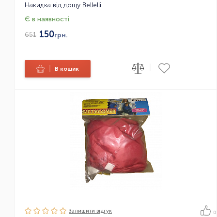
Накидка від дощу Bellelli
Є в наявності
150
651
грн.
|
|
В кошик
Залишити вiдгук
0