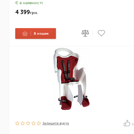
Є в наявності
4 399
грн.
|
|
В кошик
Залишити вiдгук
0