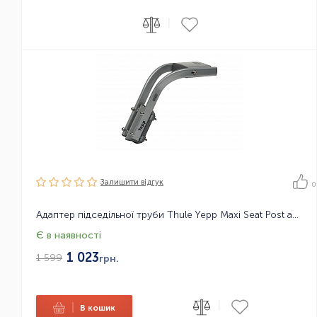
|
Залишити вiдгук
0
Адаптер підседільної труби Thule Yepp Maxi Seat Post adapter
Є в наявності
1 023
1 599
грн.
|
|
В кошик