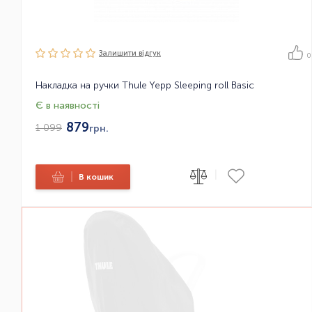
Залишити вiдгук
0
Накладка на ручки Thule Yepp Sleeping roll Basic
Є в наявності
879
1 099
грн.
|
|
В кошик