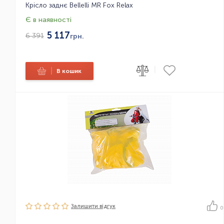
Крісло заднє Bellelli MR Fox Relax
Є в наявності
5 117
6 391
грн.
|
|
В кошик
Залишити вiдгук
0