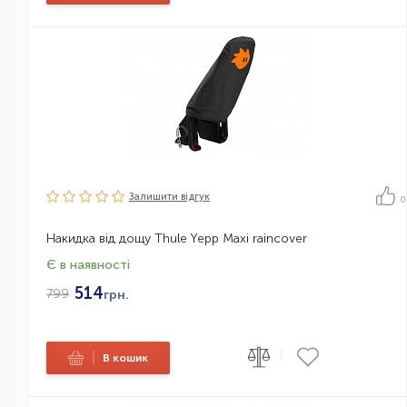
Залишити вiдгук
0
Накидка від дощу Thule Yepp Maxi raincover
Є в наявності
514
799
грн.
|
|
В кошик