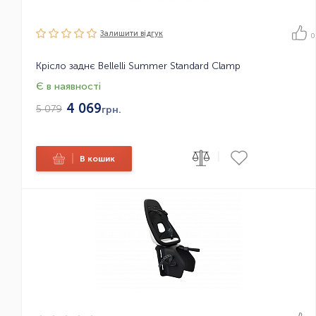
Залишити вiдгук
0
Крісло заднє Bellelli Summer Standard Clamp
Є в наявності
4 069
5 079
грн.
|
|
В кошик