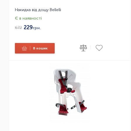
Накидка від дощу Bellelli
Є в наявності
229
672
грн.
|
|
В кошик