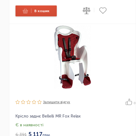
|
|
В кошик
Залишити вiдгук
0
Крісло заднє Bellelli MR Fox Relax
Є в наявності
5 117
6 391
грн.