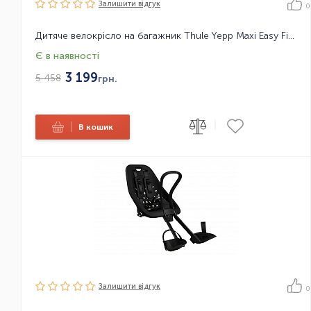
Залишити вiдгук
0
Дитяче велокрісло на багажник Thule Yepp Maxi Easy Fit, необхідний адаптер 12020409/10 або 12020405
Є в наявності
3 199
5 458
грн.
|
|
В кошик
Залишити вiдгук
0