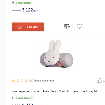
Є в наявності
3 122
3 894
грн.
|
|
В кошик
Залишити вiдгук
0
Накладка на ручки Thule Yepp Mini Handlebar Padding Miffy
Є в наявності