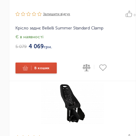
Залишити вiдгук
0
Крісло заднє Bellelli Summer Standard Clamp
Є в наявності
4 069
5 079
грн.
|
|
В кошик