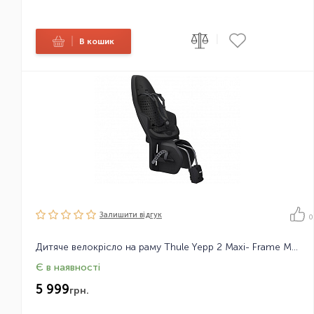
|
|
В кошик
Залишити вiдгук
0
Дитяче велокрісло на раму Thule Yepp 2 Maxi- Frame Mount
Є в наявності
5 999
грн.