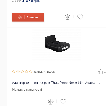
1 279
1 599
грн.
|
|
В кошик
Залишити вiдгук
0
Адаптер для тонких рам Thule Yepp Nexxt Mini Adapter Slim fit
Немає в наявності
|