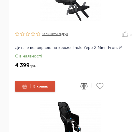
Залишити вiдгук
0
Дитяче велокрісло на кермо Thule Yepp 2 Mini- Front Mount
Є в наявності
4 399
грн.
|
|
В кошик