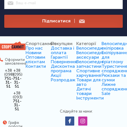
Підписатися
|
Спортсаммит
Покупцям
Категорії
Велосипед
Про нас
Доставка і
Велосипеди
екіпіровка
Новини
оплата
Велосипедні
Екіпіруванн
Оптовим
Гарантії
аксесуари
для
Оформити
клієнтам
Повернення
Велосипедні
тріатлону
замовлення
Контакти
Дисконтна
запчастини
Туристичн
програма
Спортивне
споряджен
+38
+38
(098)
(095)
Акції
харчування
Рюкзаки та
751-
751-
Розпродаж
Товари для
сумки
31-
31-
авто
Лижне
51
51
Дитячі
споряджен
товари
Sale
+38
(093)
Інструменти
751-
31-
51
Слідкуйте за нами:
Графік
роботи