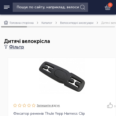
0
Головна сторінка
Каталог
Велосипедні аксесуари
Дитячі вел
Дитячі велокрісла
Фільтр
Залишити вiдгук
0
Фіксатор ременів Thule Yepp Harness Clip