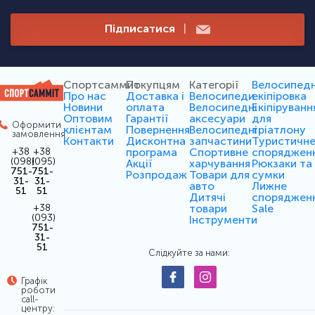
Підписатися
|
Спортсаммит
Покупцям
Категорії
Велосипед
Про нас
Доставка і
Велосипеди
екіпіровка
Новини
оплата
Велосипедні
Екіпіруванн
Оптовим
Гарантії
аксесуари
для
Оформити
клієнтам
Повернення
Велосипедні
тріатлону
замовлення
Контакти
Дисконтна
запчастини
Туристичн
програма
Спортивне
споряджен
+38
+38
(098)
(095)
Акції
харчування
Рюкзаки та
751-
751-
Розпродаж
Товари для
сумки
31-
31-
авто
Лижне
51
51
Дитячі
споряджен
товари
Sale
+38
(093)
Інструменти
751-
31-
51
Слідкуйте за нами:
Графік
роботи
call-
центру: