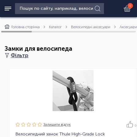
0
Головна сторінка
Каталог
Велосипедні аксесуари
Аксесуари
Замки для велосипеда
Фільтр
Залишити вiдгук
0
Велосипедний замок Thule High-Grade Lock