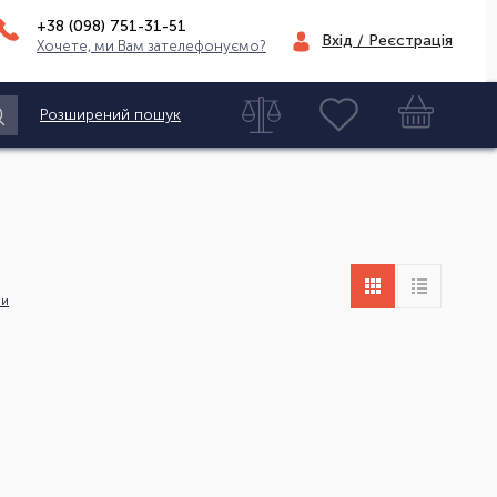
+38 (098)
751-31-51
Вхід / Реєстрація
Хочете, ми Вам зателефонуємо?
Розширений пошук
ни