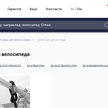
|
Гарантія
Акції
Контакти
Ru
Ua
есуари для велосипеда
Замки для велосипеда
я велосипеда
а популярністю
За алфавітом
За зростанням ціни
За зменшенням ці