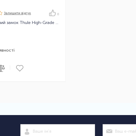
Залишити вiдгук
0
Велосипедний замок Thule High-Grade Lock
явності
|