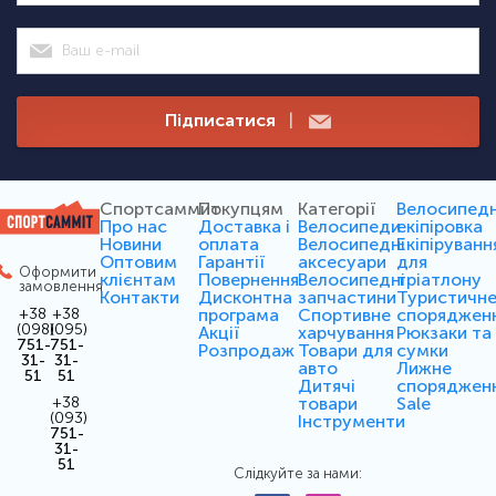
Підписатися
|
Спортсаммит
Покупцям
Категорії
Велосипед
Про нас
Доставка і
Велосипеди
екіпіровка
Новини
оплата
Велосипедні
Екіпіруванн
Оптовим
Гарантії
аксесуари
для
Оформити
клієнтам
Повернення
Велосипедні
тріатлону
замовлення
Контакти
Дисконтна
запчастини
Туристичн
програма
Спортивне
споряджен
+38
+38
(098)
(095)
Акції
харчування
Рюкзаки та
751-
751-
Розпродаж
Товари для
сумки
31-
31-
авто
Лижне
51
51
Дитячі
споряджен
товари
Sale
+38
(093)
Інструменти
751-
31-
51
Слідкуйте за нами: