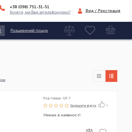
+38 (098)
751-31-51
Вхід / Реєстрація
Хочете, ми Вам зателефонуємо?
Розширений пошук
іни
Код товару: GP-7
Залишити вiдгук
0
Немає в наявності
|