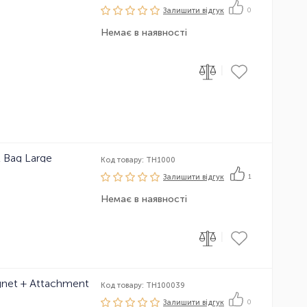
Залишити вiдгук
0
Немає в наявності
|
t Bag Large
Код товару: TH1000
Залишити вiдгук
1
Немає в наявності
|
gnet + Attachment
Код товару: TH100039
Залишити вiдгук
0