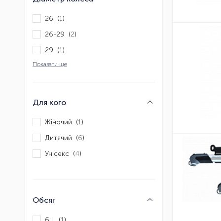
26 (
1
)
26-29 (
2
)
29 (
1
)
Показати ще
Для кого
Жіночий (
1
)
Дитячий (
6
)
Унісекс (
4
)
Обсяг
6 L (
1
)