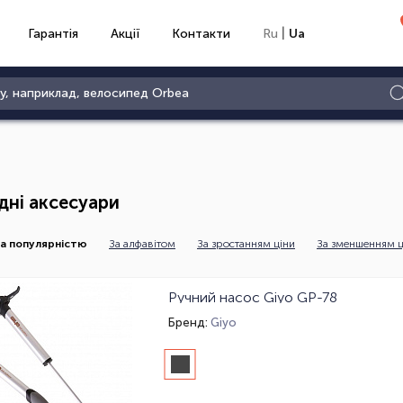
|
Гарантія
Акції
Контакти
Ru
Ua
дні аксесуари
а популярністю
За алфавітом
За зростанням ціни
За зменшенням ц
Ручний насос Giyo GP-78
Бренд:
Giyo