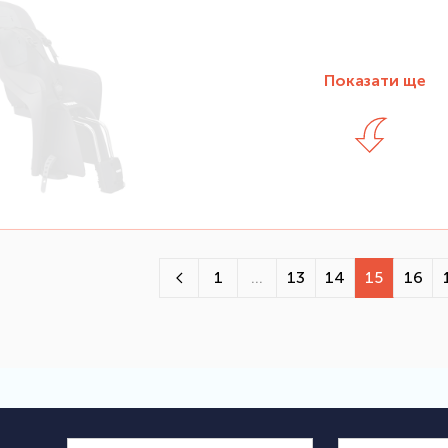
Показати ще
1
...
13
14
15
16