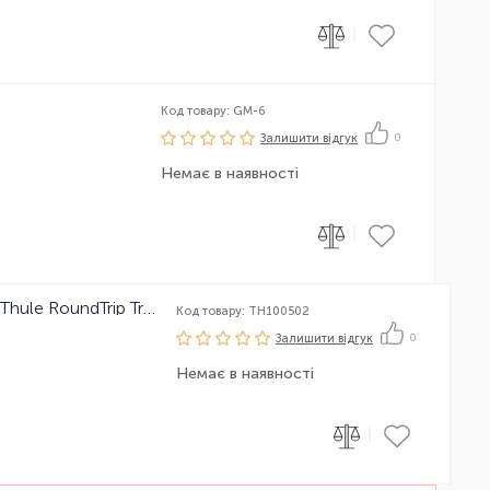
|
Код товару: GM-6
Залишити вiдгук
0
Немає в наявності
|
Кейс для перевезення велосипеда Thule RoundTrip Transition
Код товару: TH100502
Залишити вiдгук
0
Немає в наявності
|