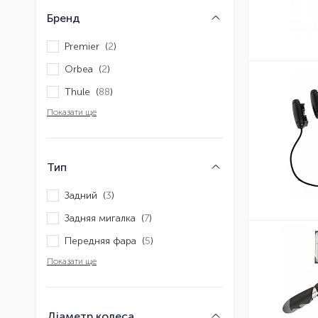
Бренд
Premier (
2
)
Orbea (
2
)
Thule (
88
)
Показати ще
Тип
Задний (
3
)
Задняя мигалка (
7
)
Передняя фара (
5
)
Показати ще
Діаметр колеса