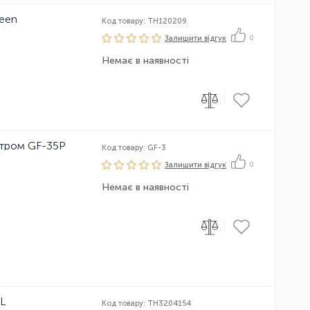
reen
Код товару: TH120209
Залишити вiдгук
0
Немає в наявності
|
етром GF-35P
Код товару: GF-3
Залишити вiдгук
0
Немає в наявності
|
 L
Код товару: TH3204154