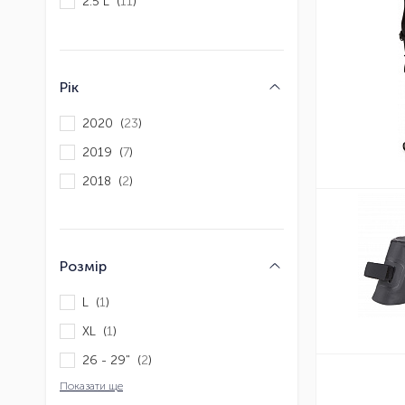
2.5 L (
11
)
Рік
2020 (
23
)
2019 (
7
)
2018 (
2
)
Розмір
L (
1
)
XL (
1
)
26 - 29" (
2
)
Показати ще