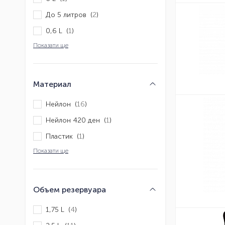
До 5 литров (
2
)
0,6 L (
1
)
Показати ще
Материал
Нейлон (
16
)
Нейлон 420 ден (
1
)
Пластик (
1
)
Показати ще
Объем резервуара
1,75 L (
4
)