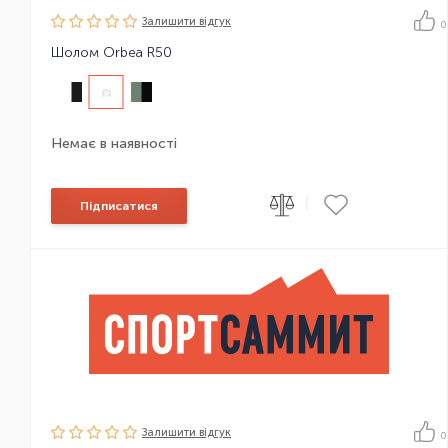
Залишити вiдгук
0
Шолом Orbea R50
Немає в наявності
|
Підписатися
Залишити вiдгук
0