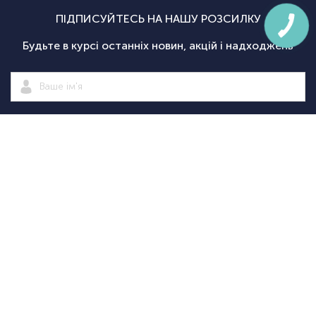
ПІДПИСУЙТЕСЬ НА НАШУ РОЗСИЛКУ
Будьте в курсі останніх новин, акцій і надходжень
Підписатися
|
Спортсаммит
Покупцям
Категорії
Велосипед
Про нас
Доставка і
Велосипеди
екіпіровка
Новини
оплата
Велосипедні
Екіпіруванн
Оптовим
Гарантії
аксесуари
для
Оформити
клієнтам
Повернення
Велосипедні
тріатлону
замовлення
Контакти
Дисконтна
запчастини
Туристичн
програма
Спортивне
споряджен
+38
+38
(098)
(095)
Акції
харчування
Рюкзаки та