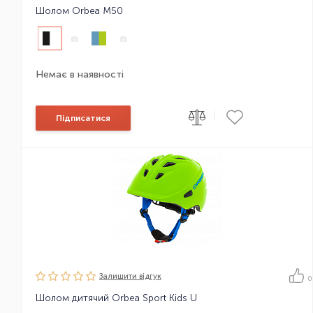
Шолом Orbea M50
Немає в наявності
|
Підписатися
Залишити вiдгук
0
Шолом дитячий Orbea Sport Kids U