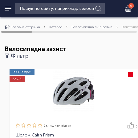
0
Головна сторінка
Каталог
Велосипедна екіпіровка
Велосипе
Велосипедна захист
Фільтр
РОЗПРОДАЖ
АКЦІЯ
Залишити вiдгук
0
Шолом Cairn Prism