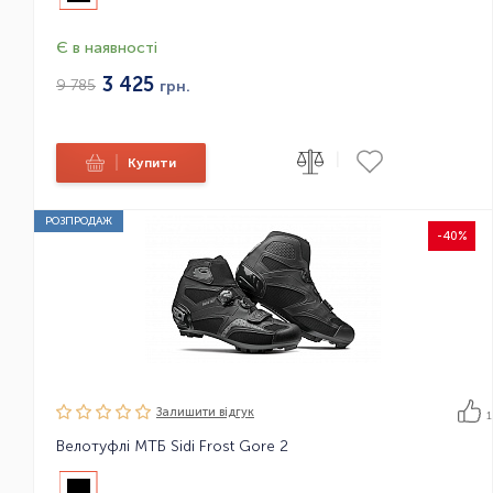
Є в наявності
3 425
9 785
грн.
|
|
Купити
РОЗПРОДАЖ
-40%
Залишити вiдгук
1
Велотуфлі МТБ Sidi Frost Gore 2