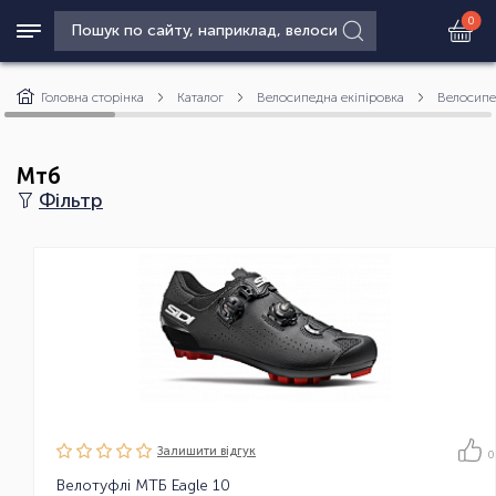
0
Головна сторінка
Каталог
Велосипедна екіпіровка
Велосипе
Мтб
Фільтр
Залишити вiдгук
0
Велотуфлі МТБ Eagle 10