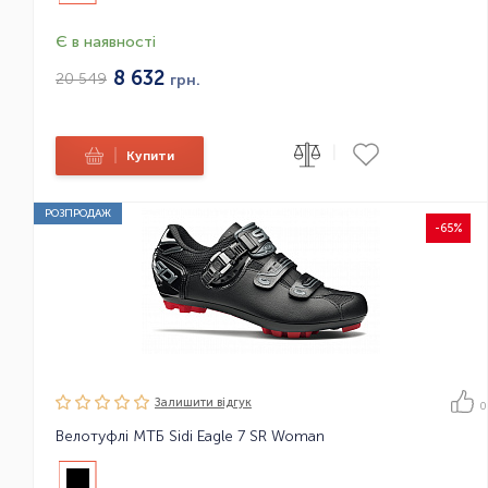
Є в наявності
8 632
20 549
грн.
|
|
Купити
РОЗПРОДАЖ
-65%
Залишити вiдгук
0
Велотуфлі МТБ Sidi Eagle 7 SR Woman