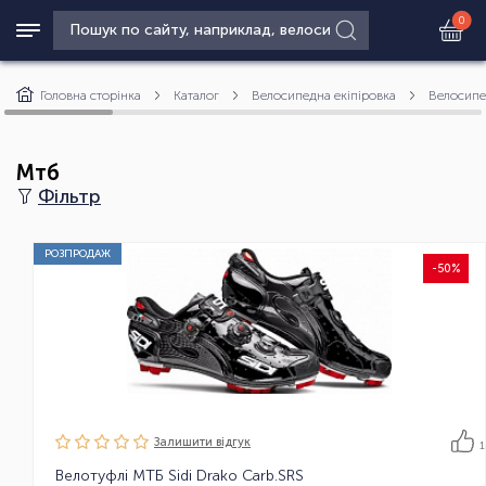
0
Головна сторінка
Каталог
Велосипедна екіпіровка
Велосипе
Мтб
Фільтр
РОЗПРОДАЖ
-50%
Залишити вiдгук
1
Велотуфлі МТБ Sidi Drako Carb.SRS