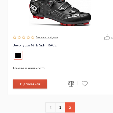
Залишити вiдгук
0
Велотуфлі МТБ Sidi TRACE
Немає в наявності
|
Підписатися
1
2