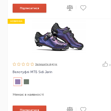
|
Підписатися
НОВИНКА
Залишити вiдгук
0
Велотуфлі МТБ Sidi Jarin
Немає в наявності
|
Підписатися