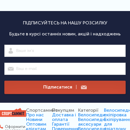
ПІДПИСУЙТЕСЬ НА НАШУ РОЗСИЛКУ
Будьте в курсі останніх новин, акцій і надходжень
Підписатися
|
Спортсаммит
Покупцям
Категорії
Велосипед
Про нас
Доставка і
Велосипеди
екіпіровка
Новини
оплата
Велосипедні
Екіпіруванн
Оптовим
Гарантії
аксесуари
для
Оформити
клієнтам
Повернення
Велосипедні
тріатлону