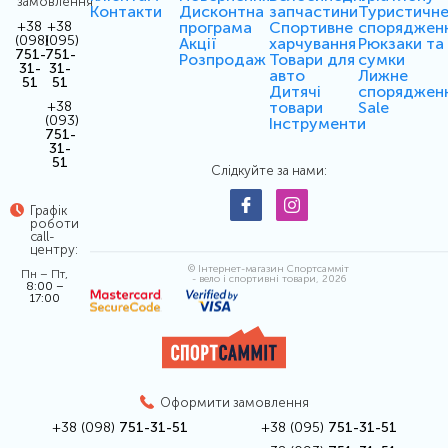
замовлення
Контакти
Дисконтна
запчастини
Туристичн
програма
Спортивне
споряджен
+38
+38
(098)
(095)
Акції
харчування
Рюкзаки та
751-
751-
Розпродаж
Товари для
сумки
31-
31-
авто
Лижне
51
51
Дитячі
споряджен
товари
Sale
+38
(093)
Інструменти
751-
31-
51
Слідкуйте за нами:
Графік
роботи
call-
центру:
© Інтернет-магазин Спортсамміт
Пн – Пт,
- вело і спортивні товари, 2026
8:00 –
17:00
Оформити замовлення
+38 (098)
751-31-51
+38 (095)
751-31-51