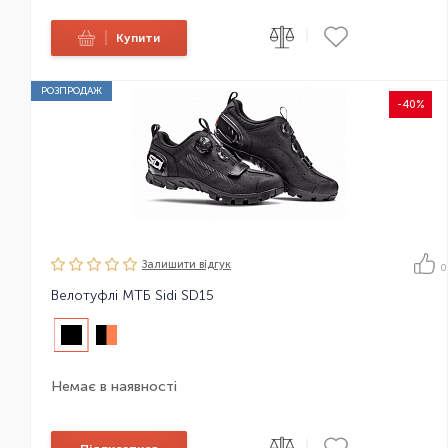
|
|
Купити
РОЗПРОДАЖ
-40%
Залишити вiдгук
0
Велотуфлі МТБ Sidi SD15
Немає в наявності
|