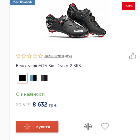
РОЗПРОДАЖ
-58%
Залишити вiдгук
0
Велотуфлі МТБ Sidi Drako 2 SRS
Є в наявності
8 632
20 549
грн.
|
|
Купити