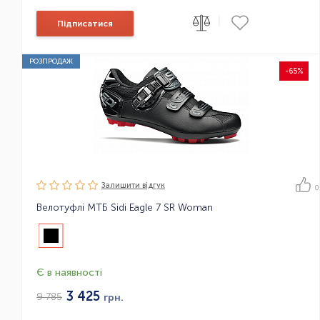
|
Підписатися
РОЗПРОДАЖ
-65%
Залишити вiдгук
0
Велотуфлі МТБ Sidi Eagle 7 SR Woman
Є в наявності
3 425
9 785
грн.