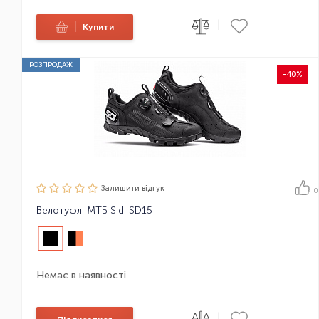
|
|
Купити
РОЗПРОДАЖ
-40%
Залишити вiдгук
0
Велотуфлі МТБ Sidi SD15
Немає в наявності
|