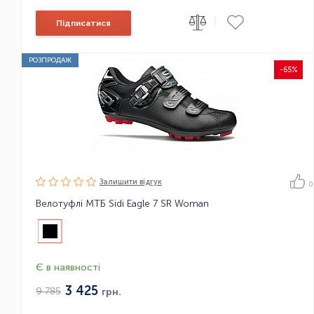
|
Підписатися
РОЗПРОДАЖ
-65%
Залишити вiдгук
0
Велотуфлі МТБ Sidi Eagle 7 SR Woman
Є в наявності
3 425
9 785
грн.