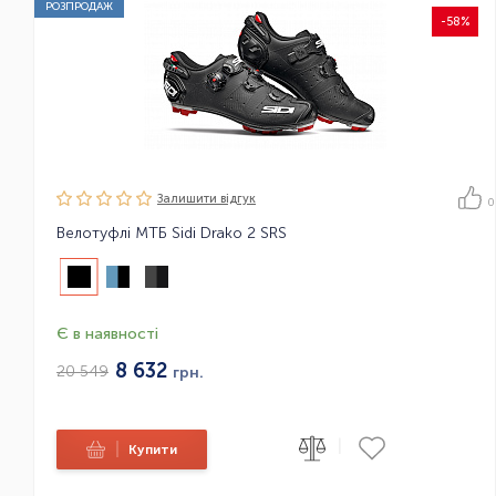
РОЗПРОДАЖ
-58%
Залишити вiдгук
0
Велотуфлі МТБ Sidi Drako 2 SRS
Є в наявності
8 632
20 549
грн.
|
|
Купити