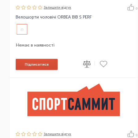
Залишити вiдгук
0
Велошорти чоловічі ORBEA BIB S PERF
Немає в наявності
|
Підписатися
Залишити вiдгук
0