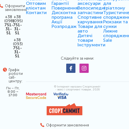
Оптовим
Гарантії
аксесуари
для
Оформити
клієнтам
Повернення
Велосипедні
тріатлону
замовлення
Контакти
Дисконтна
запчастини
Туристичн
програма
Спортивне
споряджен
+38
+38
(098)
(095)
Акції
харчування
Рюкзаки та
751-
751-
Розпродаж
Товари для
сумки
31-
31-
авто
Лижне
51
51
Дитячі
споряджен
товари
Sale
+38
(093)
Інструменти
751-
31-
51
Слідкуйте за нами:
Графік
роботи
call-
центру:
© Інтернет-магазин Спортсамміт
Пн – Пт,
- вело і спортивні товари, 2026
8:00 –
17:00
Оформити замовлення