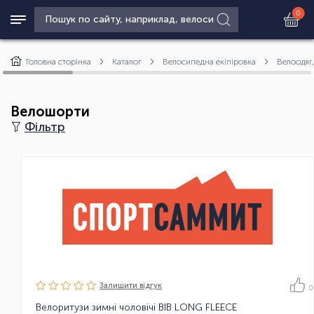
0
Головна сторінка
Каталог
Велосипедна екіпіровка
Велоодяг
Велошорти
Фільтр
Залишити вiдгук
0
Велоритузи зимні чоловічі BIB LONG FLEECE