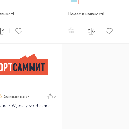
явності
Немає в наявності
|
|
|
Залишити вiдгук
0
ноча W jersey short series