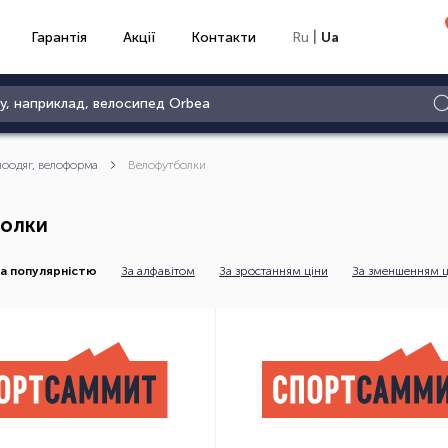
|
Гарантія
Акції
Контакти
Ru
Ua
лоодяг, велоформа
Велофутболки
олки
а популярністю
За алфавітом
За зростанням ціни
За зменшенням ц