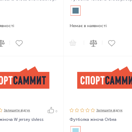
явності
Немає в наявності
|
|
|
Залишити вiдгук
Залишити вiдгук
0
жіноча W jersey slvless
Футболка жіноча Orbea