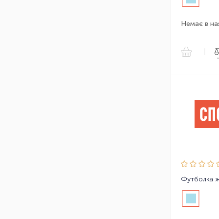
Немає в на
|
Футболка жі