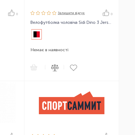
Залишити вiдгук
0
0
Велофутболка чоловіча Sidi Dino 3 Jersey No.2148
Немає в наявності
|
|