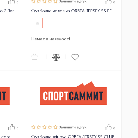
Залишити вiдгук
0
0
Велофутболка чоловіча Sidi Pippo 2 Jersey No.2140
Футболка чоловіча ORBEA JERSEY SS PERF
Немає в наявності
|
|
Залишити вiдгук
0
0
 core
Футболка жіноча ORBEA JERSEY SS CLUB