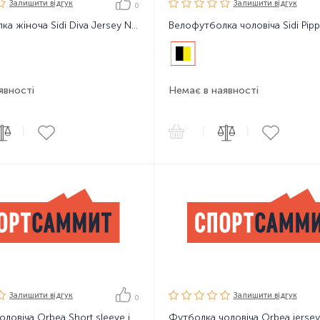
Залишити вiдгук
Залишити вiдгук
0
Велофутболка жіноча Sidi Diva Jersey No.2144
явності
Немає в наявності
|
|
|
Залишити вiдгук
Залишити вiдгук
0
Футболка чоловіча Orbea Short sleeve jersey perform
Футболка чоловіча Orbea jersey