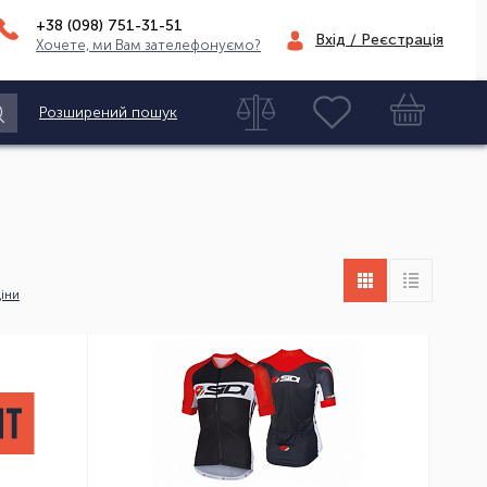
+38 (098)
751-31-51
Вхід / Реєстрація
Хочете, ми Вам зателефонуємо?
Розширений пошук
іни