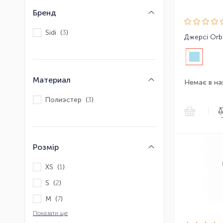
Бренд
Sidi (
3
)
Джерсі Orb
Материал
Немає в на
Полиэстер (
3
)
|
Розмір
XS (
1
)
S (
2
)
M (
7
)
Показати ще