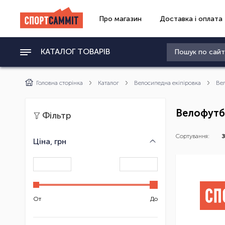
Про магазин
Доставка і оплата
КАТАЛОГ ТОВАРІВ
Головна сторінка
Каталог
Велосипедна екіпіровка
Ве
Велофутб
Фільтр
Сортування:
З
Ціна, грн
От
До