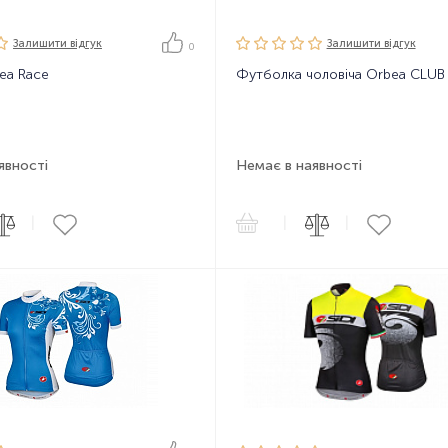
Залишити вiдгук
Залишити вiдгук
0
ea Race
Футболка чоловіча Orbea CLUB
явності
Немає в наявності
|
|
|