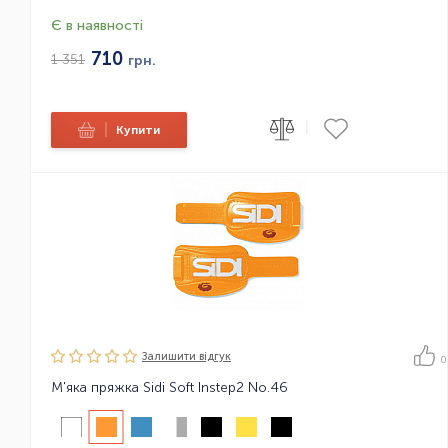
Є в наявності
710
1 351
грн.
|
|
Купити
Залишити вiдгук
0
М'яка пряжка Sidi Soft Instep2 No.46