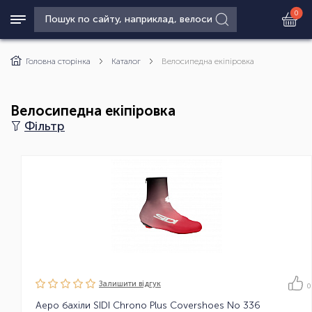
0
Головна сторінка
Каталог
Велосипедна екіпіровка
Велосипедна екіпіровка
Фільтр
Залишити вiдгук
0
Аеро бахіли SIDI Chrono Plus Covershoes No 336