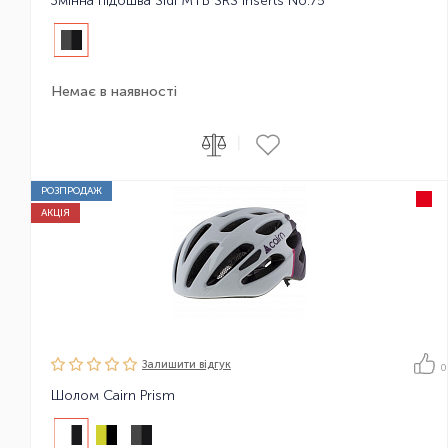
Змінна підошва Sidi MTB SRS Inserts No.75
Немає в наявності
|
РОЗПРОДАЖ
АКЦІЯ
Залишити вiдгук
0
Шолом Cairn Prism