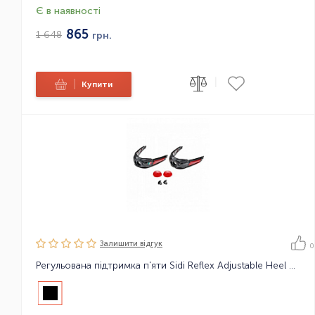
Є в наявності
865
1 648
грн.
|
|
Купити
Залишити вiдгук
0
Регульована підтримка п'яти Sidi Reflex Adjustable Heel №107