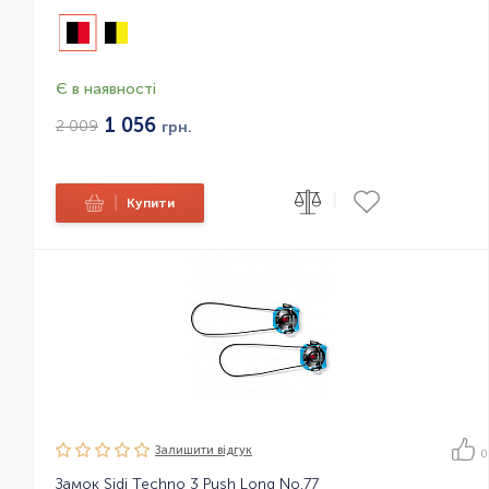
Є в наявності
1 056
2 009
грн.
|
|
Купити
Залишити вiдгук
0
Замок Sidi Techno 3 Push Long No.77