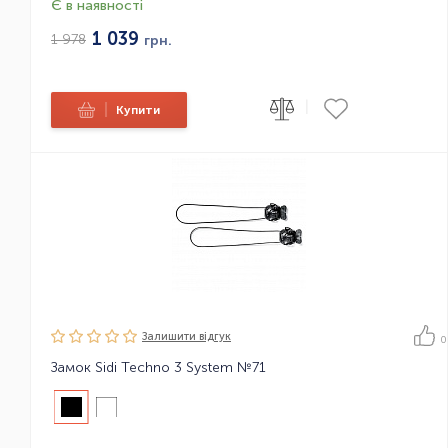
Є в наявності
1 039
1 978
грн.
|
|
Купити
Залишити вiдгук
0
Замок Sidi Techno 3 System №71