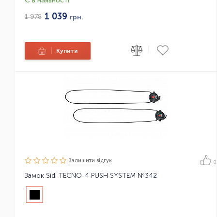
Є в наявності
1 039
1 978
грн.
|
|
Купити
Залишити вiдгук
0
Замок Sidi TECNO-4 PUSH SYSTEM №342