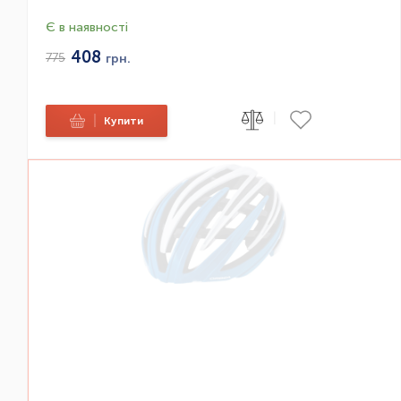
Є в наявності
408
775
грн.
|
|
Купити