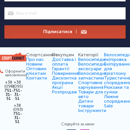
Підписатися
|
Спортсаммит
Покупцям
Категорії
Велосипед
Про нас
Доставка і
Велосипеди
екіпіровка
Новини
оплата
Велосипедні
Екіпіруванн
Оптовим
Гарантії
аксесуари
для
Оформити
клієнтам
Повернення
Велосипедні
тріатлону
замовлення
Контакти
Дисконтна
запчастини
Туристичн
програма
Спортивне
споряджен
+38
+38
(098)
(095)
Акції
харчування
Рюкзаки та
751-
751-
Розпродаж
Товари для
сумки
31-
31-
авто
Лижне
51
51
Дитячі
споряджен
товари
Sale
+38
(093)
Інструменти
751-
31-
51
Слідкуйте за нами: