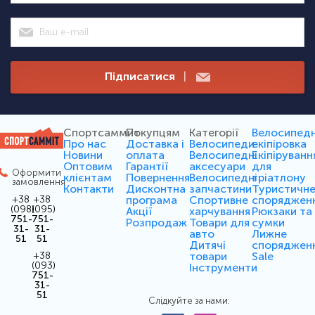
Підписатися
|
Спортсаммит
Покупцям
Категорії
Велосипед
Про нас
Доставка і
Велосипеди
екіпіровка
Новини
оплата
Велосипедні
Екіпіруванн
Оптовим
Гарантії
аксесуари
для
Оформити
клієнтам
Повернення
Велосипедні
тріатлону
замовлення
Контакти
Дисконтна
запчастини
Туристичн
програма
Спортивне
споряджен
+38
+38
(098)
(095)
Акції
харчування
Рюкзаки та
751-
751-
Розпродаж
Товари для
сумки
31-
31-
авто
Лижне
51
51
Дитячі
споряджен
товари
Sale
+38
(093)
Інструменти
751-
31-
51
Слідкуйте за нами: